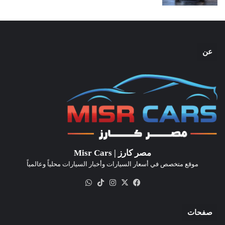
عن
مصر كارز | Misr Cars
موقع متخصص في أسعار السيارات وأخبار السيارات محلياً وعالمياً
‫X
فيسبوك
انستقرام
‫TikTok
واتساب
صفحات