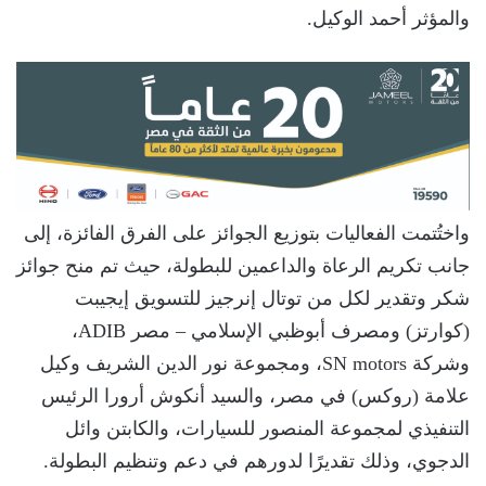
والمؤثر أحمد الوكيل.
واختُتمت الفعاليات بتوزيع الجوائز على الفرق الفائزة، إلى
جانب تكريم الرعاة والداعمين للبطولة، حيث تم منح جوائز
شكر وتقدير لكل من توتال إنرجيز للتسويق إيجيبت
(كوارتز) ومصرف أبوظبي الإسلامي – مصر ADIB،
وشركة SN motors، ومجموعة نور الدين الشريف وكيل
علامة (روكس) في مصر، والسيد أنكوش أرورا الرئيس
التنفيذي لمجموعة المنصور للسيارات، والكابتن وائل
الدجوي، وذلك تقديرًا لدورهم في دعم وتنظيم البطولة.