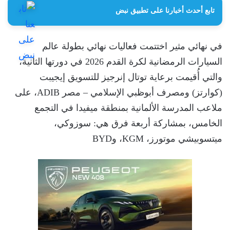
تابع أحدث أخبارنا على تطبيق نبض
في نهائي مثير اختتمت فعاليات نهائي بطولة عالم
السيارات الرمضانية لكرة القدم 2026 في دورتها الثانية،
والتي أُقيمت برعاية توتال إنرجيز للتسويق إيجيبت
(كوارتز) ومصرف أبوظبي الإسلامي – مصر ADIB، على
ملاعب المدرسة الألمانية بمنطقة ميفيدا في التجمع
الخامس، بمشاركة أربعة فرق هي: سوزوكي،
ميتسوبيشي موتورز، KGM، وBYD