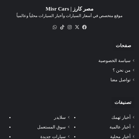
مصر كارز | Misr Cars
موقع متخصص في أسعار السيارات وأخبار السيارات محلياً وعالمياً
‫X
فيسبوك
انستقرام
‫TikTok
واتساب
صفحات
سياسة الخصوصية
من نحن ؟
تواصل معنا
تصنيفات
أخبار تهمك
سلايدر
أخبار عالمية
سوق المستعمل
أخبار محلية
سيارات جديدة