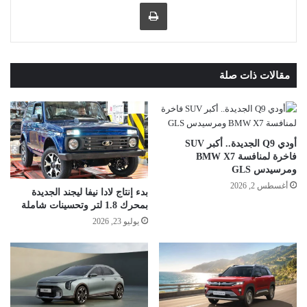
طباعة
مقالات ذات صلة
أودي Q9 الجديدة.. أكبر SUV
فاخرة لمنافسة BMW X7
ومرسيدس GLS
أغسطس 2, 2026
بدء إنتاج لادا نيفا ليجند الجديدة
بمحرك 1.8 لتر وتحسينات شاملة
يوليو 23, 2026