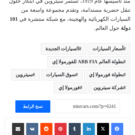
منذ تأسيسها عام 1919، تستمر سيتروين في ابتكار حلول
تنقل حضرية مستدامة، وتقدم مجموعة واسعة من
السيارات الكهربائية والهجينة، مع شبكة منتشرة في
101
دولة
حول العالم.
أسعار السيارات
السيارات الجديدة
بطولة العالم ABB FIA للفورمولا إي
بطولة فورمولا إي
سوق السيارات
سيتروين
شركة سيتروين
فورمولا إي
نسخ الرابط
لينكدإن
بينتيريست
مشاركة عبر البريد