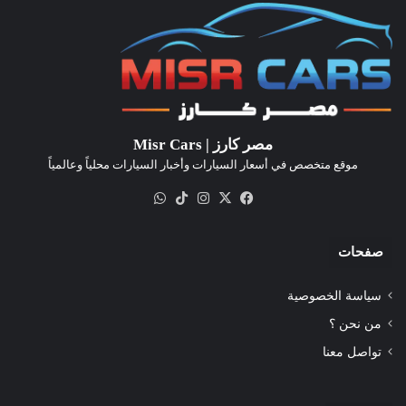
مصر كارز | Misr Cars
موقع متخصص في أسعار السيارات وأخبار السيارات محلياً وعالمياً
‫X
فيسبوك
انستقرام
‫TikTok
واتساب
صفحات
سياسة الخصوصية
من نحن ؟
تواصل معنا