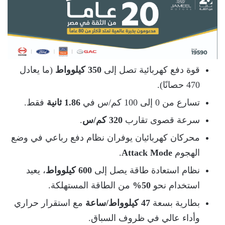
قوة دفع كهربائية تصل إلى
350 كيلوواط
(ما يعادل
470 حصانًا).
تسارع من 0 إلى 100 كم/س في
1.86 ثانية
فقط.
سرعة قصوى تقارب
320 كم/س
.
محركان كهربائيان يوفران نظام دفع رباعي في وضع
الهجوم
Attack Mode
.
نظام استعادة طاقة يصل إلى
600 كيلوواط
، يعيد
استخدام نحو
50%
من الطاقة المستهلكة.
بطارية بسعة
47 كيلوواط/ساعة
مع استقرار حراري
وأداء عالي في ظروف السباق.