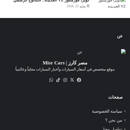
كوبرا فورمنتور VZ الجديدة.. الكتالوج الرسمي
يوليو 25, 2026
عن
مصر كارز | Misr Cars
موقع متخصص في أسعار السيارات وأخبار السيارات محلياً وعالمياً
‫X
فيسبوك
انستقرام
‫TikTok
واتساب
صفحات
سياسة الخصوصية
من نحن ؟
تواصل معنا