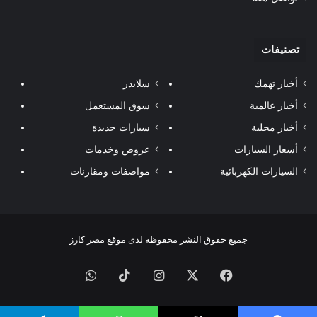
تصنيفات
أخبار تهمك
سلايدر
أخبار عالمية
سوق المستعمل
أخبار محلية
سيارات جديدة
أسعار السيارات
عروض وخدمات
السيارات الكهربائية
مواصفات ومقارنات
جميع حقوق النشر محفوظة لدى موقع مصر كارز
فيسبوك
‫X
انستقرام
‫TikTok
واتساب