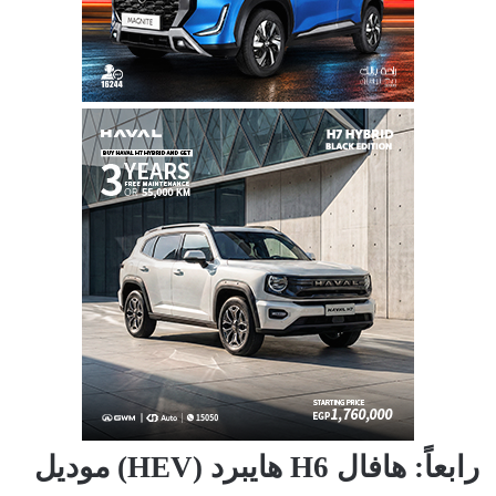
رابعاً: هافال H6 هايبرد (HEV) موديل