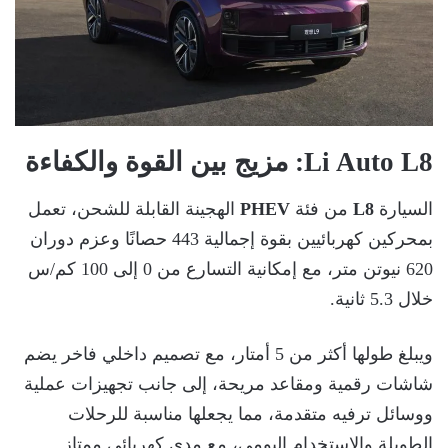
Li Auto L8
: مزيج بين القوة والكفاءة
السيارة
L8
من فئة
PHEV
الهجينة القابلة للشحن، تعمل
بمحركين كهربائيين بقوة إجمالية 443 حصانًا وعزم دوران
620 نيوتن متر، مع إمكانية التسارع من 0 إلى 100 كم/س
خلال 5.3 ثانية.
ويبلغ طولها أكثر من 5 أمتار، مع تصميم داخلي فاخر يضم
شاشات رقمية ومقاعد مريحة، إلى جانب تجهيزات عملية
ووسائل ترفيه متقدمة، مما يجعلها مناسبة للرحلات
الطويلة والاستخدام اليومي، مع مدى كهربائي ممتاز.