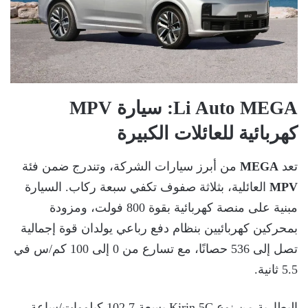
Li Auto MEGA
: سيارة MPV
كهربائية للعائلات الكبيرة
تعد
MEGA
من أبرز سيارات الشركة، وتندرج ضمن فئة
MPV
العائلية، بثلاثة صفوف تكفي سبعة ركاب. السيارة
مبنية على منصة كهربائية بقوة 800 فولت، ومزودة
بمحركين كهربائيين بنظام دفع رباعي يولدان قوة إجمالية
تصل إلى 536 حصانًا، مع تسارع من 0 إلى 100 كم/س في
5.5 ثانية.
البطارية من نوع Kirin 5C بسعة 102.7 كيلووات/ساعة