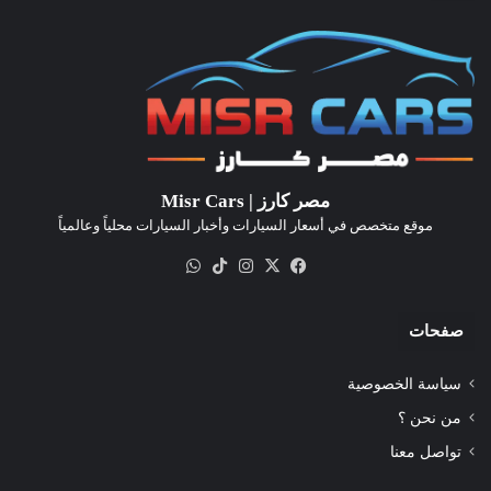
مصر كارز | Misr Cars
موقع متخصص في أسعار السيارات وأخبار السيارات محلياً وعالمياً
‫X
فيسبوك
انستقرام
‫TikTok
واتساب
صفحات
سياسة الخصوصية
من نحن ؟
تواصل معنا