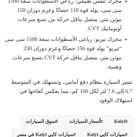
محرك تنفس طبيعي: رباعي الأسطوانات سعة 1500
سى سى، يولد قوة 118 حصانًا وعزم دوران 150
نيوتن.متر، متصل بناقل حركة من تسع سرعات
أوتوماتيك CVT.
محرك تيربو: رباعى الأسطوانات سعة 1500 سى سى
“تيربو” يولد قوة 156 حصانًا وعزم دوران 230
نيوتن.متر، متصل بناقل حركة CVT بتسع سرعات
وهمية.
تتميز السيارة بنظام دفع أمامي، وتستهلك في المتوسط
6.7 إلى 7.6 لتر لكل 100 كم، مما يعكس كفاءتها في
استهلاك الوقود
Kaiyi
أسعار السيارات
سوق السيارات
سيارات كايي Kaiyi
سيارات كايي Kaiyi في مصر