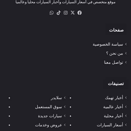
موقع متخصص في أسعار السيارات وأخبار السيارات محلياً وعالمياً
‫X
فيسبوك
انستقرام
‫TikTok
واتساب
صفحات
سياسة الخصوصية
من نحن ؟
تواصل معنا
تصنيفات
أخبار تهمك
سلايدر
أخبار عالمية
سوق المستعمل
أخبار محلية
سيارات جديدة
أسعار السيارات
عروض وخدمات