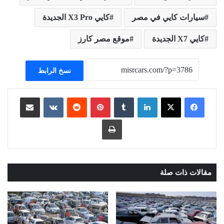
سيارات كايي في مصر
كايي X3 Pro الجديدة
كايي X7 الجديدة
موقع مصر كارز
نسخ الرابط
لينكدإن
بينتيريست
مشاركة عبر البريد
طباعة
مقالات ذات صلة