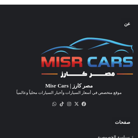
عن
مصر كارز | Misr Cars
موقع متخصص في أسعار السيارات وأخبار السيارات محلياً وعالمياً
‫X
فيسبوك
انستقرام
‫TikTok
واتساب
صفحات
سياسة الخصوصية