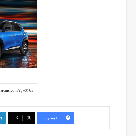
فيسبوك
‫X