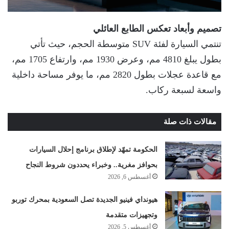
تصميم وأبعاد تعكس الطابع العائلي
تنتمي السيارة لفئة SUV متوسطة الحجم، حيث تأتي
بطول يبلغ 4810 مم، وعرض 1930 مم، وارتفاع 1705 مم،
مع قاعدة عجلات بطول 2820 مم، ما يوفر مساحة داخلية
واسعة لسبعة ركاب.
مقالات ذات صلة
الحكومة تمهّد لإطلاق برنامج إحلال السيارات
بحوافز مغرية.. وخبراء يحددون شروط النجاح
أغسطس 6, 2026
هيونداي فينيو الجديدة تصل السعودية بمحرك توربو
وتجهيزات متقدمة
أغسطس 5, 2026