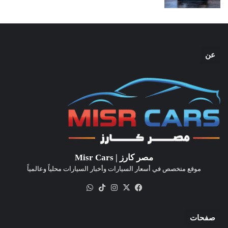
عن
مصر كارز | Misr Cars
موقع متخصص في أسعار السيارات وأخبار السيارات محلياً وعالمياً
‫X
فيسبوك
انستقرام
‫TikTok
واتساب
صفحات