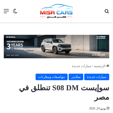
بحث عن
الق
الوضع ا
الرئيسية
/
سيارات جديدة
سيارات جديدة
سلايدر
مواصفات ومقارنات
سوإيست S08 DM تنطلق في
مصر
يونيو 24, 2026