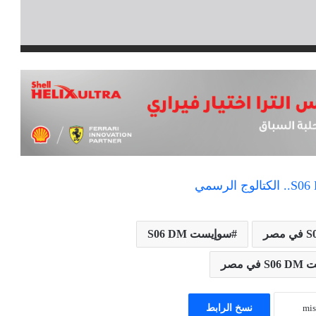
سوإيست S06 DM
مصر
نسخ الرابط