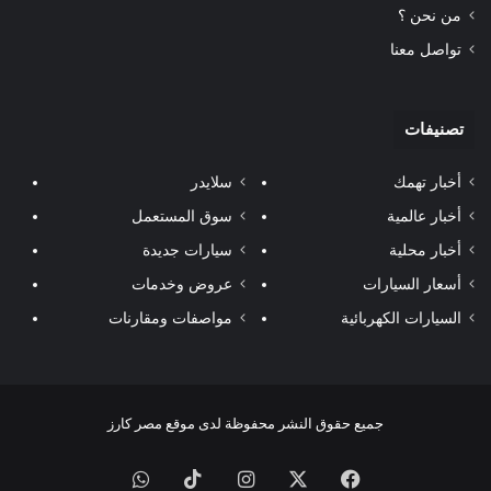
من نحن ؟
تواصل معنا
تصنيفات
أخبار تهمك
سلايدر
أخبار عالمية
سوق المستعمل
أخبار محلية
سيارات جديدة
أسعار السيارات
عروض وخدمات
السيارات الكهربائية
مواصفات ومقارنات
جميع حقوق النشر محفوظة لدى موقع مصر كارز
فيسبوك
‫X
انستقرام
‫TikTok
واتساب