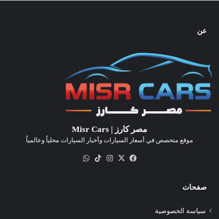
عن
مصر كارز | Misr Cars
موقع متخصص في أسعار السيارات وأخبار السيارات محلياً وعالمياً
‫X
فيسبوك
انستقرام
‫TikTok
واتساب
صفحات
سياسة الخصوصية