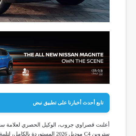
تابع أحدث أخبارنا على تطبيق نبض
ستروين C4 موديل 2026 المستوردة 