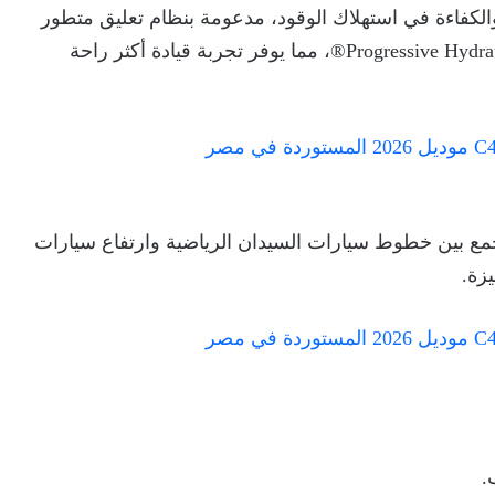
 والكفاءة في استهلاك الوقود، مدعومة بنظام تعليق متطور
يعتمد على وسائد هيدروليكية تقدمية Progressive Hydraulic Cushions®، مما يوفر تجربة قيادة أكثر راحة
روبي عصري يجمع بين خطوط سيارات السيدان الرياضية وارتفاع سيارات
زة.
.