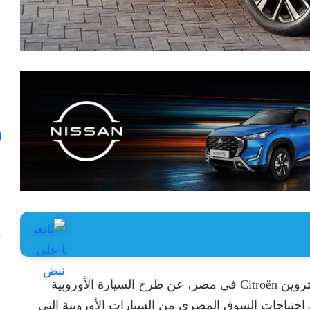
أعلنت قصراوي جروب، الوكيل الحصري لعلامة ستروين Citroën في مصر، عن طرح السيارة الأوروبية
بالكامل، لتلبية احتياجات السوق المصري من السيارات الأوروبية التي