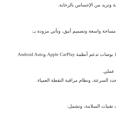
وتزيد من الإحساس بالرحابة.
 مساحة واسعة وتصميم أنيق، وتأتي مزودة بـ:
شاشة ترفيهية مركزية تعمل باللمس قياس 10 بوصات تدعم أنظمة Apple CarPlay وAndroid Auto
 عملي.
د السرعة، ونظام مراقبة النقطة العمياء.