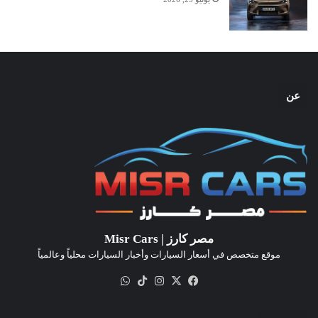
عن
مصر كارز | Misr Cars
موقع متخصص في أسعار السيارات وأخبار السيارات محلياً وعالمياً
‫X
فيسبوك
انستقرام
‫TikTok
واتساب