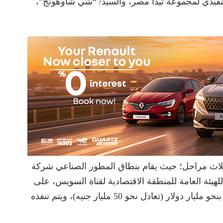
تنفيذي لمجموعة تيدا مصر، والسيد/ “شي شاوهونج”،
لاث مراحل؛ حيث يقام بنطاق المطور الصناعي شركة
لهيئة العامة للمنطقة الاقتصادية لقناة السويس، على
مساحة تبلغ 350 ألف م2، باستثمارات إجمالية تقدر بنحو مليار دولار (تعادل نحو 50 مليار جنيه)، ويتم تنفذه