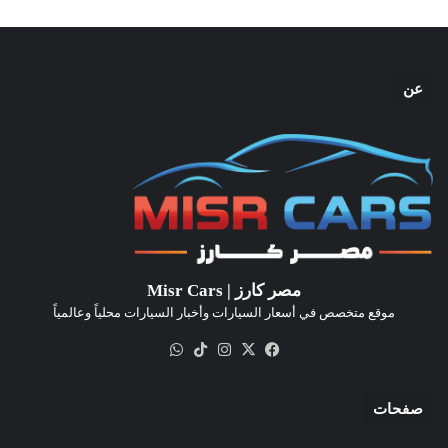
عن
مصر كارز | Misr Cars
موقع متخصص في أسعار السيارات وأخبار السيارات محلياً وعالمياً
‫X
فيسبوك
انستقرام
‫TikTok
واتساب
صفحات