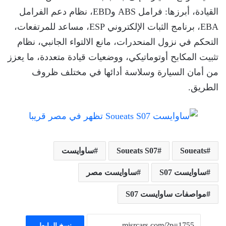
القيادة، أبرزها: فرامل ABS وEBD، نظام دعم الفرامل
EBA، برنامج الثبات الإلكتروني ESP، مساعد للمرتفعات،
التحكم في نزول المنحدرات، مانع الالتواء الجانبي، نظام
تثبيت المكابح أوتوماتيكي، ووضعيات قيادة متعددة، ما يعزز
من أمان السيارة وسلاسة أدائها في مختلف ظروف
الطريق.
Soueats
Soueats S07
ساوايست
ساوايست S07
ساوايست مصر
مواصفات ساوايست S07
نسخ الرابط