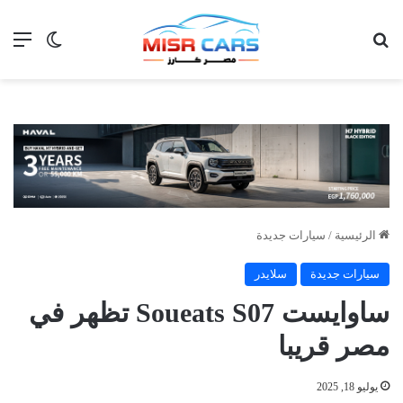
بحث عن
الق
الوضع ا
الرئيسية
/
سيارات جديدة
سيارات جديدة
سلايدر
ساوايست Soueats S07 تظهر في
مصر قريبا
يوليو 18, 2025