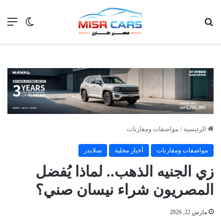
بحث عن
الق
الوضع ا
الرئيسية
/
مواصفات ومقارنات
مواصفات ومقارنات
أخبار محلية
سلايدر
زي الجنيه الذهب.. لماذا يُفضل
المصريون شراء نيسان صني؟
مارس 22, 2026