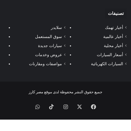
تصنيفات
أخبار تهمك
سلايدر
أخبار عالمية
سوق المستعمل
أخبار محلية
سيارات جديدة
أسعار السيارات
عروض وخدمات
السيارات الكهربائية
مواصفات ومقارنات
جميع حقوق النشر محفوظة لدى موقع مصر كارز
فيسبوك
‫X
انستقرام
‫TikTok
واتساب