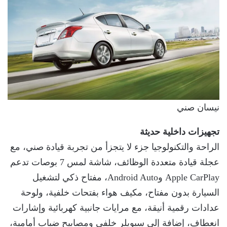
نيسان صني
تجهيزات داخلية حديثة
الراحة والتكنولوجيا جزء لا يتجزأ من تجربة قيادة صني، مع
عجلة قيادة متعددة الوظائف، شاشة لمس 7 بوصات تدعم
Apple CarPlay وAndroid Auto، مفتاح ذكي لتشغيل
السيارة بدون مفتاح، مكيف هواء بفتحات خلفية، ولوحة
عدادات رقمية أنيقة، مع مرايات جانبية كهربائية وإشارات
انعطاف، إضافة إلى سبويلر خلفي ومصابيح ضباب أمامية،