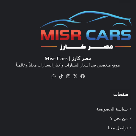
مصر كارز | Misr Cars
موقع متخصص في أسعار السيارات وأخبار السيارات محلياً وعالمياً
‫X
فيسبوك
انستقرام
‫TikTok
واتساب
صفحات
سياسة الخصوصية
من نحن ؟
تواصل معنا