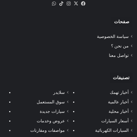
‫X
فيسبوك
انستقرام
‫TikTok
واتساب
صفحات
سياسة الخصوصية
من نحن ؟
تواصل معنا
تصنيفات
أخبار تهمك
سلايدر
أخبار عالمية
سوق المستعمل
أخبار محلية
سيارات جديدة
أسعار السيارات
عروض وخدمات
السيارات الكهربائية
مواصفات ومقارنات