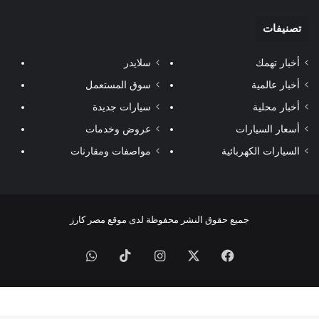
تصنيفات
أخبار تهمك
سلايدر
أخبار عالمية
سوق المستعمل
أخبار محلية
سيارات جديدة
أسعار السيارات
عروض وخدمات
السيارات الكهربائية
مواصفات ومقارنات
جميع حقوق النشر محفوظة لدى موقع مصر كارز
فيسبوك
‫X
انستقرام
‫TikTok
واتساب