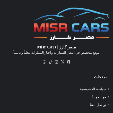
مصر كارز | Misr Cars
موقع متخصص في أسعار السيارات وأخبار السيارات محلياً وعالمياً
‫X
فيسبوك
انستقرام
‫TikTok
واتساب
صفحات
سياسة الخصوصية
من نحن ؟
تواصل معنا