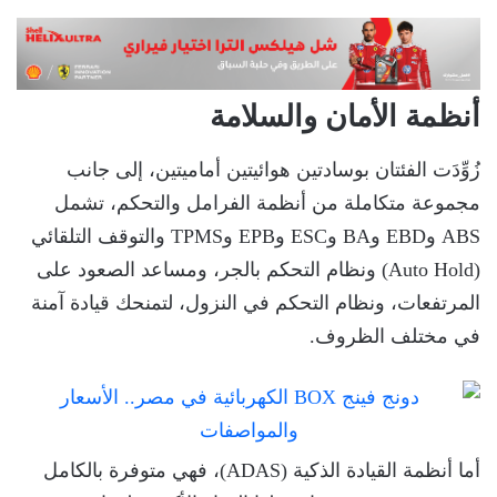
أنظمة الأمان والسلامة
زُوِّدَت الفئتان بوسادتين هوائيتين أماميتين، إلى جانب
مجموعة متكاملة من أنظمة الفرامل والتحكم، تشمل
ABS وEBD وBA وESC وEPB وTPMS والتوقف التلقائي
(Auto Hold) ونظام التحكم بالجر، ومساعد الصعود على
المرتفعات، ونظام التحكم في النزول، لتمنحك قيادة آمنة
في مختلف الظروف.
أما أنظمة القيادة الذكية (ADAS)، فهي متوفرة بالكامل