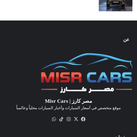
عن
مصر كارز | Misr Cars
موقع متخصص في أسعار السيارات وأخبار السيارات محلياً وعالمياً
‫X
فيسبوك
انستقرام
‫TikTok
واتساب