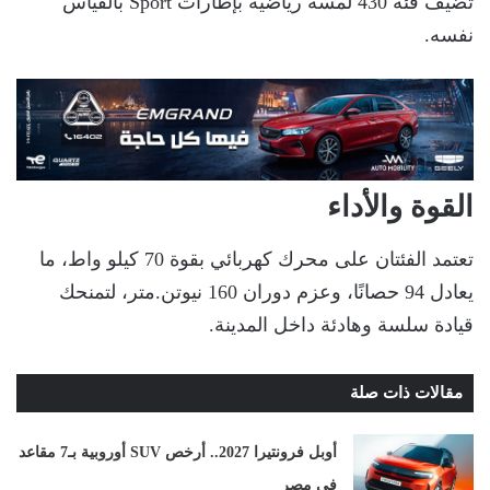
تضيف فئة 430 لمسة رياضية بإطارات Sport بالقياس
نفسه.
القوة والأداء
تعتمد الفئتان على محرك كهربائي بقوة 70 كيلو واط، ما
يعادل 94 حصانًا، وعزم دوران 160 نيوتن.متر، لتمنحك
قيادة سلسة وهادئة داخل المدينة.
مقالات ذات صلة
أوبل فرونتيرا 2027.. أرخص SUV أوروبية بـ7 مقاعد
في مصر