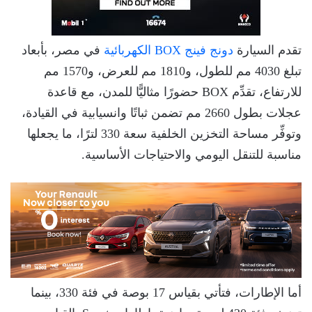
تقدم السيارة
دونج فينج BOX الكهربائية
في مصر، بأبعاد
تبلغ 4030 مم للطول، و1810 مم للعرض، و1570 مم
للارتفاع، تقدِّم BOX حضورًا مثاليًّا للمدن، مع قاعدة
عجلات بطول 2660 مم تضمن ثباتًا وانسيابية في القيادة،
وتوفِّر مساحة التخزين الخلفية سعة 330 لترًا، ما يجعلها
مناسبة للتنقل اليومي والاحتياجات الأساسية.
أما الإطارات، فتأتي بقياس 17 بوصة في فئة 330، بينما