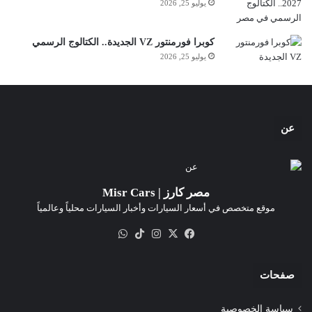
يوليو 25, 2026
كوبرا فورمنتور VZ الجديدة.. الكتالوج الرسمي
يوليو 25, 2026
عن
مصر كارز | Misr Cars
موقع متخصص في أسعار السيارات وأخبار السيارات محلياً وعالمياً
‫X
فيسبوك
انستقرام
‫TikTok
واتساب
صفحات
سياسة الخصوصية