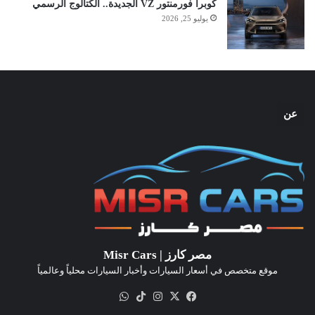
كوبرا فورمنتور VZ الجديدة.. الكتالوج الرسمي
يوليو 25, 2026
عن
مصر كارز | Misr Cars
موقع متخصص في أسعار السيارات وأخبار السيارات محلياً وعالمياً
‫X
فيسبوك
انستقرام
‫TikTok
واتساب