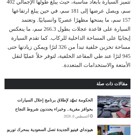
تتميز السيارة بأبعاد مناسبة، حيث يبلغ طولها الإجمالي 402
سم، ويصل عرضها إلى 181 سم، في حين يبلغ ارتفاعها
157 سم، ما يمنحها مظهرًا عصريًا وانسيابيًا. وتعتمد
السيارة على قاعدة عجلات بطول 266.3 سم، ما ينعكس
إيجابيًا على المساحة الداخلية للركاب. كما تقدم السيارة
مساحة تخزين خلفية تبدأ من 326 لترًا ويمكن زيادتها حتى
945 لترًا عند طي المقاعد الخلفية، لتوفر حلاً عمليًا لنقل
الأمتعة والاستخدامات المتعددة.
مقالات ذات صلة
الحكومة تمهّد لإطلاق برنامج إحلال السيارات
بحوافز مغرية.. وخبراء يحددون شروط النجاح
أغسطس 6, 2026
هيونداي فينيو الجديدة تصل السعودية بمحرك توربو