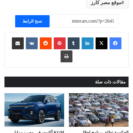
موقع مصر كارز
نسخ الرابط
لينكدإن
بينتيريست
مشاركة عبر البريد
طباعة
مقالات ذات صلة
الحكومة تطلق برنامج إحلال
KGM أكتيون في مصر: مزايا