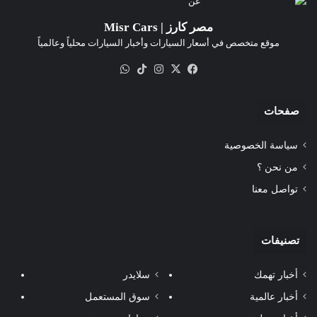
مصر كارز | Misr Cars
موقع متخصص في أسعار السيارات وأخبار السيارات محلياً وعالمياً
‫X
فيسبوك
انستقرام
‫TikTok
واتساب
صفحات
سياسة الخصوصية
من نحن ؟
تواصل معنا
تصنيفات
أخبار تهمك
سلايدر
أخبار عالمية
سوق المستعمل