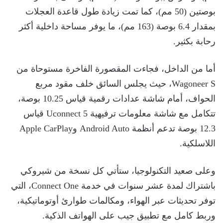
بوصتين (50 مم)، كما تمت زيادة طول قاعدة العجلات
بمقدار 6.4 بوصة (163 مم)، ما يوفر مساحة داخلية أكثر
رحابة بكثير.
أما من الداخل، فجاءت المقصورة الفاخرة مستوحاة من
Wagoneer S، حيث يجلس السائق خلف مقود مربع
الحواف، أمام شاشة عدادات رقمية قياس 10.25 بوصة،
تتكامل مع شاشة معلومات ترفيهية Uconnect 5 قياس
12.3 بوصة تدعم أنظمة Android Auto وApple CarPlay
اللاسلكية.
وعلى صعيد التكنولوجيا، ستأتي كل نسخة من شيروكي
باشتراك لمدة عشر سنوات في خدمة Connect One، التي
توفر تحديثات عبر الهواء، ومكالمات طوارئ أوتوماتيكية،
وربط كامل مع تطبيق جيب على الهواتف الذكية.