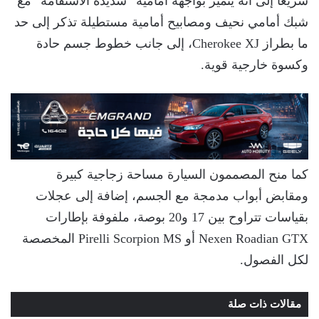
سريعًا إلى أنه يتميز بواجهة أمامية “شديدة الاستقامة” مع
شبك أمامي نحيف ومصابيح أمامية مستطيلة تذكر إلى حد
ما بطراز Cherokee XJ، إلى جانب خطوط جسم حادة
وكسوة خارجية قوية.
كما منح المصممون السيارة مساحة زجاجية كبيرة
ومقابض أبواب مدمجة مع الجسم، إضافة إلى عجلات
بقياسات تتراوح بين 17 و20 بوصة، ملفوفة بإطارات
Nexen Roadian GTX أو Pirelli Scorpion MS المخصصة
لكل الفصول.
مقالات ذات صلة