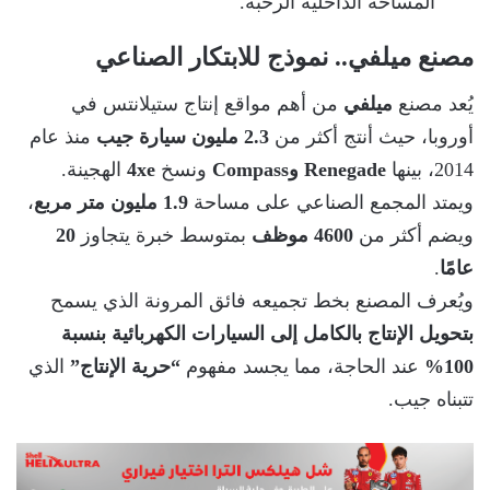
المساحة الداخلية الرحبة.
مصنع ميلفي.. نموذج للابتكار الصناعي
يُعد مصنع
ميلفي
من أهم مواقع إنتاج ستيلانتس في
أوروبا، حيث أنتج أكثر من
2.3 مليون سيارة جيب
منذ عام
2014، بينها
Renegade وCompass
ونسخ
4xe
الهجينة.
ويمتد المجمع الصناعي على مساحة
1.9 مليون متر مربع
،
ويضم أكثر من
4600 موظف
بمتوسط خبرة يتجاوز
20
عامًا
.
ويُعرف المصنع بخط تجميعه فائق المرونة الذي يسمح
بتحويل الإنتاج بالكامل إلى السيارات الكهربائية بنسبة
100%
عند الحاجة، مما يجسد مفهوم
“حرية الإنتاج”
الذي
تتبناه جيب.