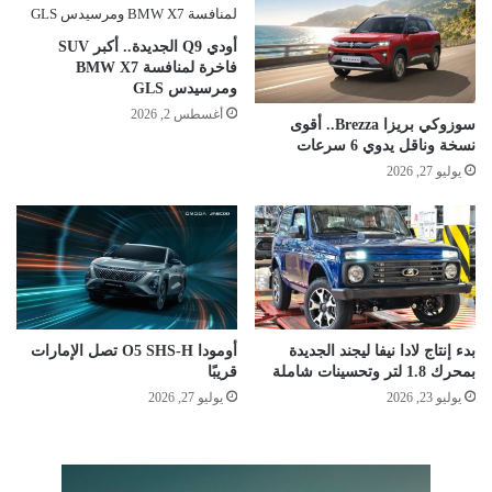
أودي Q9 الجديدة.. أكبر SUV
فاخرة لمنافسة BMW X7
ومرسيدس GLS
أغسطس 2, 2026
سوزوكي بريزا Brezza.. أقوى
نسخة وناقل يدوي 6 سرعات
يوليو 27, 2026
بدء إنتاج لادا نيفا ليجند الجديدة
أومودا O5 SHS-H تصل الإمارات
بمحرك 1.8 لتر وتحسينات شاملة
قريبًا
يوليو 23, 2026
يوليو 27, 2026