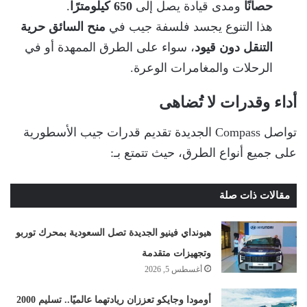
حصانًا
ومدى قيادة يصل إلى
650 كيلومترًا
.
هذا التنوع يجسد فلسفة جيب في
منح السائق حرية
التنقل دون قيود
، سواء على الطرق الممهدة أو في
الرحلات والمغامرات الوعرة.
أداء وقدرات لا تُضاهى
تواصل Compass الجديدة تقديم قدرات جيب الأسطورية
على جميع أنواع الطرق، حيث تتمتع بـ:
مقالات ذات صلة
هيونداي فينيو الجديدة تصل السعودية بمحرك توربو
وتجهيزات متقدمة
أغسطس 5, 2026
أومودا وجايكو تعززان ريادتهما عالميًا.. تسليم 2000