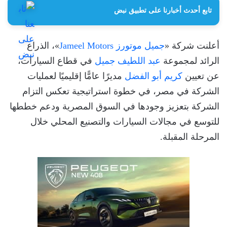
تابع أحدث أخبارنا على تطبيق نبض
أعلنت شركة «
جميل موتورز Jameel Motors
»، الذراع
الرائد لمجموعة
عبد اللطيف جميل
في قطاع السيارات،
عن تعيين
كريم أبو الفضل
مديرًا عامًّا إقليميًا لعمليات
الشركة في مصر، في خطوة استراتيجية تعكس التزام
الشركة بتعزيز وجودها في السوق المصرية ودعم خططها
للتوسع في مجالات السيارات والتصنيع المحلي خلال
المرحلة المقبلة.