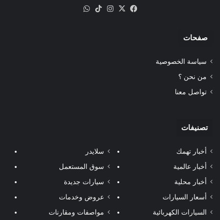
‫X
فيسبوك
انستقرام
‫TikTok
واتساب
صفحات
سياسة الخصوصية
من نحن ؟
تواصل معنا
تصنيفات
أخبار تهمك
سلايدر
أخبار عالمية
سوق المستعمل
أخبار محلية
سيارات جديدة
أسعار السيارات
عروض وخدمات
السيارات الكهربائية
مواصفات ومقارنات