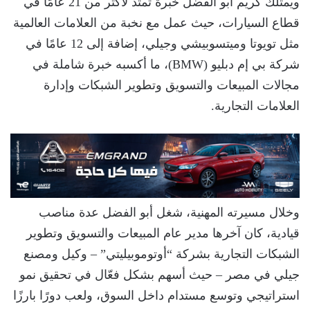
ويمتلك كريم أبو الفضل خبرة تمتد لأكثر من 21 عامًا في
قطاع السيارات، حيث عمل مع نخبة من العلامات العالمية
مثل تويوتا وميتسوبيشي وجيلي، إضافة إلى 12 عامًا في
شركة بي إم دبليو (BMW)، ما أكسبه خبرة شاملة في
مجالات المبيعات والتسويق وتطوير الشبكات وإدارة
العلامات التجارية.
وخلال مسيرته المهنية، شغل أبو الفضل عدة مناصب
قيادية، كان آخرها مدير عام المبيعات والتسويق وتطوير
الشبكات التجارية بشركة “أوتوموبيليتي” – وكيل ومصنع
جيلي في مصر – حيث أسهم بشكل فعّال في تحقيق نمو
استراتيجي وتوسع مستدام داخل السوق، ولعب دورًا بارزًا