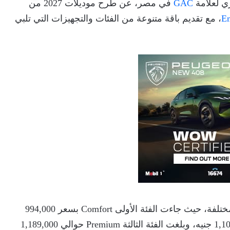
ي لعلامة
GAC
في مصر، عن طرح موديلات 2027 من
E
، مع تقديم باقة متنوعة من الفئات والتجهيزات التي تلبي
تتوفر السيارة الكروس أوفر Emzoom بعدة فئات مختلفة، حيث جاءت الفئة الأولى Comfort بسعر 994,000
جنيه، بينما سجلت الفئة الثانية Elegance نحو 1,109,000 جنيه، وبلغت الفئة الثالثة Premium حوالي 1,189,000