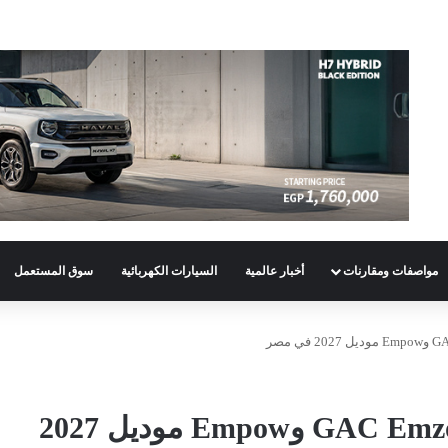
مواصفات ومقارنات
أخبار عالمية
السيارات الكهربائية
سوق المستعمل
جميل موتورز تعلن أسعار GAC Emzoom وEmpow موديل 2027