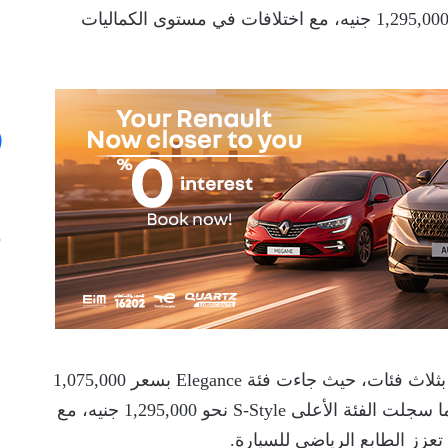
جنيه، فيما وصلت الفئة الأعلى تجهيزًا R-Style إلى 1,295,000 جنيه، مع اختلافات في مستوى الكماليات
أما السيارة السيدان الرياضية Empow، فتم طرحها بثلاث فئات، حيث جاءت فئة Elegance بسعر 1,075,000
جنيه، تليها فئة Premium بسعر 1,189,000 جنيه، بينما سجلت الفئة الأعلى S-Style نحو 1,295,000 جنيه، مع
تعزز الطابع الرياضي للسيارة.