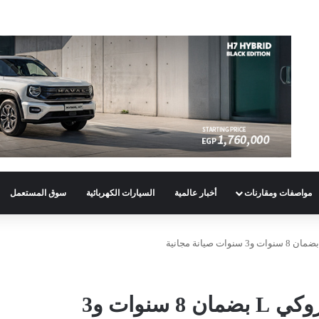
مواصفات ومقارنات
أخبار عالمية
السيارات الكهربائية
سوق المستعمل
ثقة بلا حدود!.. جيب جراند شيروكي L بضمان 8 سنوات و3