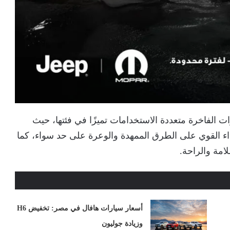
ة من أكثر السيارات الفاخرة متعددة الاستخدامات تميزًا في فئتها، حيث
داء القوي على الطرق الممهدة والوعرة على حد سواء، كما
امة والراحة.
أسعار سيارات هافال في مصر: تخفيض H6
وزيادة جوليون