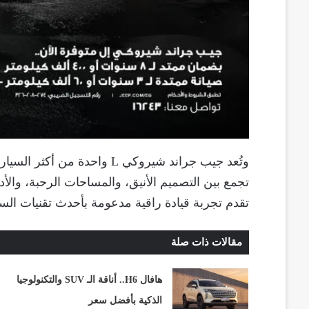
وتُعد جيب جراند شيروكي L واحد
تجمع بين التصميم الأنيق، والمساحات الرحبة، والأ
تقدم تجربة قيادة راقية مدعومة بأحدث تقنيات السل
مقالات ذات صلة
هافال H6.. أناقة الـ SUV والتكنولوجيا
الذكية بأفضل سعر