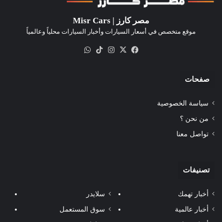
مصر كارز | Misr Cars
موقع متخصص في أسعار السيارات وأخبار السيارات محلياً وعالمياً
‫X
فيسبوك
انستقرام
‫TikTok
واتساب
صفحات
سياسة الخصوصية
من نحن ؟
تواصل معنا
تصنيفات
أخبار تهمك
سلايدر
أخبار عالمية
سوق المستعمل