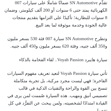
تقدِّم SN Automotive ضمانًا شاملًا على سيارات 007
الكهربائية يمتد حتى 6 سنوات أو 200 ألف كيلومتر، وضمان
8 سنوات للبطارية؛ تأكيدًا على التزامها بتقديم منتجات
عالية الجودة وخدمة موثوقة لما بعد البيع.
وتطرح SN Automotive سيارة 007 فئة 530 بسعر مليون
و350 ألف جنيه، وفئة 620 بسعر مليون و450 ألف جنيه.
سيارة هايبرد Voyah Passion.. لقاء الفخامة بالذكاء
تأتي سيارة Voyah Passion لتعيد تعريف مفهوم السيارات
الفاخرة؛ فهي ليست مجرد مركبة، بل تجربة متكاملة
تنسج بين القوة والراحة والتقنيات الذكية في قالب
تصميمي أنيق ومهيب. هذه السيارة صُممت لمن يرى في
القيادة امتدادًا لشخصيته، ولمن يبحث عن التفرُّد في كل
تفصيل.