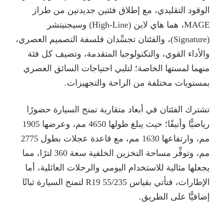
الوقود التقليدي، مع إطلاق فئتين جديدتين من طراز
MAGE، هما هاي لاين (High-Line) وسيجنيتشر
(Signature)، والفئتان تجسِّدان فلسفة التصميم العصري،
والأداء القوي، والتكنولوجيا المتقدمة، وتضيف كل فئة
منهما لمستها الخاصة؛ لتلبي احتياجات السائق العصري
بمستويات مختلفة من الراحة والتجهيزات.
تشترك الفئتان في أبعاد متقاربة تمنح السيارة حضورًا
رياضيًّا وأنيقًا؛ حيث يبلغ طولها 4650 مم، وعرضها 1905
مم، وارتفاعها 1630 مم، مع قاعدة عجلات بطول 2775
مم، وتوفِّر مساحة التخزين الخلفية سعة 360 لترًا، مما
يجعلها مثالية للاستخدام اليومي والرحلات العائلية، أما
الإطارات، فتأتي بقياس R19 55/235 لتمنح السيارة ثباتًا
إضافيًّا على الطريق.