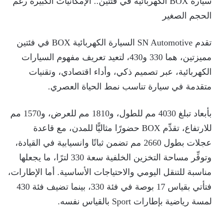
سيارة BOX الكهربائية في فئتين.. الإمكانيات الكبيرة رغم
الحجم الصغير
تقدم SN Automotive السيارة الكهربائية BOX في فئتين
مميزتين، هما 330 و430، لتعيد تعريف مفهوم السيارات
الكهربائية، عبر تصميم ذكي، وأداء اقتصادي، وتقنيات
متقدمة في سيارة تناسب نمط الحياة العصري.
بأبعاد تبلغ 4030 مم للطول، و1810 مم للعرض، و1570 مم
للارتفاع، تقدِّم BOX حضورًا مثاليًّا للمدن، مع قاعدة
عجلات بطول 2660 مم تضمن ثباتًا وانسيابية في القيادة،
وتوفِّر مساحة التخزين الخلفية سعة 330 لترًا، ما يجعلها
مناسبة للتنقل اليومي والاحتياجات الأساسية. أما الإطارات،
فتأتي بقياس 17 بوصة في فئة 330، بينما تضيف فئة 430
لمسة رياضية بإطارات Sport بالقياس نفسه.