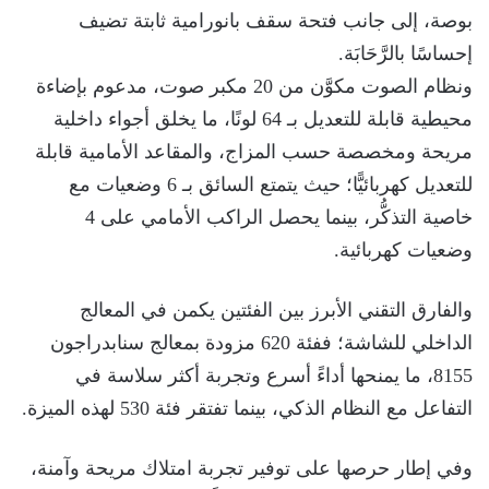
بوصة، إلى جانب فتحة سقف بانورامية ثابتة تضيف
إحساسًا بالرَّحَابَة.
ونظام الصوت مكوَّن من 20 مكبر صوت، مدعوم بإضاءة
محيطية قابلة للتعديل بـ 64 لونًا، ما يخلق أجواء داخلية
مريحة ومخصصة حسب المزاج، والمقاعد الأمامية قابلة
للتعديل كهربائيًّا؛ حيث يتمتع السائق بـ 6 وضعيات مع
خاصية التذكُّر، بينما يحصل الراكب الأمامي على 4
وضعيات كهربائية.
والفارق التقني الأبرز بين الفئتين يكمن في المعالج
الداخلي للشاشة؛ ففئة 620 مزودة بمعالج سنابدراجون
8155، ما يمنحها أداءً أسرع وتجربة أكثر سلاسة في
التفاعل مع النظام الذكي، بينما تفتقر فئة 530 لهذه الميزة.
وفي إطار حرصها على توفير تجربة امتلاك مريحة وآمنة،