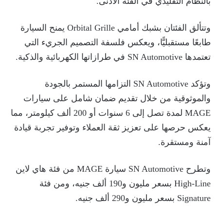
بالنظام التقليدي في الفئة الأدنى.
وتتألق الفئتان بشبك أمامي Orbital Grille يمنح السيارة
طابعًا مستقبليًّا، ويعكس فلسفة التصميم الجريء التي
تعتمدها SN Automotive في طرازاتها الكهربائية والذكية.
وتؤكد SN Automotive التزامها المستمر بالجودة
والموثوقية من خلال تقديم ضمان شامل على سيارات
MAGE لمدة تصل إلى 6 سنوات أو 200 ألف كيلومتر، مما
يعكس حرصها على تعزيز ثقة العملاء وتوفير تجربة قيادة
آمنة ومستقرة.
وتطرح SN Automotive سيارة MAGE من فئة هاي لاين
High-Line بسعر مليون و190 ألف جنيه، ومن فئة
Signature بسعر مليون و290 ألف جنيه.