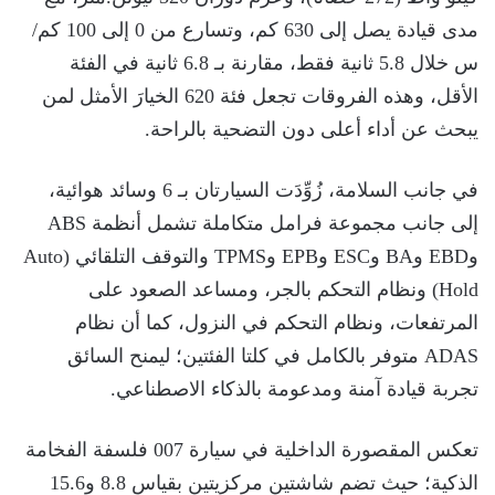
مدى قيادة يصل إلى 630 كم، وتسارع من 0 إلى 100 كم/
س خلال 5.8 ثانية فقط، مقارنة بـ 6.8 ثانية في الفئة
الأقل، وهذه الفروقات تجعل فئة 620 الخيارَ الأمثل لمن
يبحث عن أداء أعلى دون التضحية بالراحة.
في جانب السلامة، زُوِّدَت السيارتان بـ 6 وسائد هوائية،
إلى جانب مجموعة فرامل متكاملة تشمل أنظمة ABS
وEBD وBA وESC وEPB وTPMS والتوقف التلقائي (Auto
Hold) ونظام التحكم بالجر، ومساعد الصعود على
المرتفعات، ونظام التحكم في النزول، كما أن نظام
ADAS متوفر بالكامل في كلتا الفئتين؛ ليمنح السائق
تجربة قيادة آمنة ومدعومة بالذكاء الاصطناعي.
تعكس المقصورة الداخلية في سيارة 007 فلسفة الفخامة
الذكية؛ حيث تضم شاشتين مركزيتين بقياس 8.8 و15.6