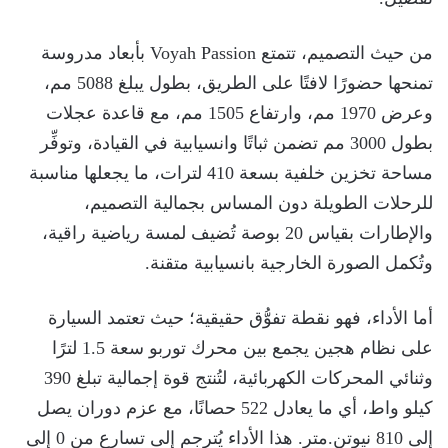
من حيث التصميم، تتمتع Voyah Passion بأبعاد مدروسة
تمنحها حضورًا لافتًا على الطريق، بطول يبلغ 5088 مم،
وعرض 1970 مم، وارتفاع 1505 مم، مع قاعدة عجلات
بطول 3000 مم تضمن ثباتًا وانسيابية في القيادة، وتوفِّر
مساحة تخزين خلفية بسعة 410 لترات، ما يجعلها مناسبة
للرحلات الطويلة دون المساس بجمالية التصميم،
والإطارات بقياس 20 بوصة تُضيف لمسة رياضية راقية،
وتُكمل الصورة الخارجية بانسيابية متقنة.
أما الأداء، فهو نقطة تفوُّق حقيقية؛ حيث تعتمد السيارة
على نظام هجين يجمع بين محرك توربو سعة 1.5 لترًا
وثنائي المحركات الكهربائية، لتُنتج قوة إجمالية تبلغ 390
كيلو واط، أي ما يعادل 522 حصانًا، مع عزم دوران يصل
إلى 810 نيوتن.متر. هذا الأداء يُترجم إلى تسارع من 0 إلى