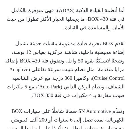
أما أنظمة القيادة الذكية (ADAS)، فهي متوفرة بالكامل
في فئة BOX 430، ما يجعلها الخيار الأكثر تطورًا من حيث
الأمان والمساعدة في القيادة.
تقدم BOX تجربة قيادة مدعومة بتقنيات حديثة تشمل
إضاءة محيطية داخلية، شاشة مركزية بقياس 12 بوصة،
وشحنًا لاسلكيًّا بقوة 50 واط، وتتفوق فئة BOX 430 بإضافة
مزايا متقدمة، مثل نظام تثبيت سرعة تفاعلي (Adaptive
Cruise Control)، وكاميرا 360 درجة مع عرض الشاسيه
الشفاف، ونظام الركن الذاتي (Auto Park)، مع 6 مكبرات
صوت مقارنة بـ 4 مكبرات في فئة BOX 330.
وتقدِّم SN Automotive ضمانًا شاملًا على سيارات BOX
الكهربائية لمدة تصل إلى 6 سنوات أو 200 ألف كيلومتر،
مع ضمان 8 سنوات للبطارية؛ تأكيدًا على التزامها المستمر