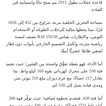
قاعدة عجلات بطول 2915 مم تمنح ثباتًا وانسيابية في
القيادة.
مساحة التخزين الخلفية مرنة، تتراوح بين 452 إلى 1026
لترًا، مما يجعلها مثالية للرحلات الطويلة أو الاستخدام
اليومي، والإطارات بقياس 235/50 R18 تضيف لمسة
رياضية متزنة، وتُكمل التصميم الخارجي بأبواب دون إطار
تُضفي طابعًا عصريًّا أنيقًا.
أما الأداء، فهو نقطة تفوُّق واضحة بين الفئتين؛ حيث تعتمد
فئة 530 على محرك كهربائي بقوة 160 كيلو واط، بما
يعادل 217 حصانًا، مع عزم دوران يبلغ 310 نيوتن.متر،
ومدى قيادة يصل إلى 530 كم.
أما فئة 620، فتتقدم بخطوة إضافية؛ حيث توفِّر قوة 200
كيلو واط (272 حصانًا)، وعزم دوران 320 نيوتن.متر، مع