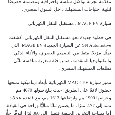
مقدِّمة تجربة تواصُل سلسة واحترافية ومصممة خصيصًا
لتلبية احتياجات المستهلك داخل السوق المصري.
سيارة MAGE EV.. مستقبل التنقل الكهربائي
في خطوة جديدة نحو مستقبل التنقل الكهربائي، كشفت
SN Automotive عن السيارة الجديدة MAGE EV، التي
تمثِّل مزيجًا متقنًا من التصميم العصري، والأداء الذكي،
والتكنولوجيا المتقدمة، ضمن فئة سعرية منافسة تلبِّي
تطلعات المستهلك المصري.
تتميز سيارة MAGE EV الكهربائية بأبعاد ديناميكية تمنحها
حضورًا لافتًا على الطريق؛ حيث يبلغ طولها 4670 مم
وعرضها 1900 مم وارتفاعها 1613 مم، مع قاعدة عجلات
تمتد إلى 2.77 مترًا، ما يضمن ثباتًا مثاليًّا وراحة في القيادة،
أما مساحة التخزين الخلفية فتصل إلى 360 لترًا، لتوفِّر حلًّا