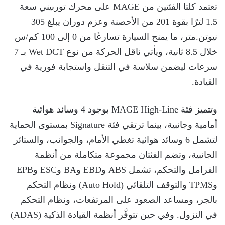
تعتمد كلتا الفئتين من MAGE على محرك توربيني سعة
1.5 لترًا بقوة 201 من الأحصنة وعزم دوران يبلغ 305
نيوتن.متر، ما يمنح السيارة تسارعًا من 0 إلى 100 كم/س
خلال 8.5 ثانية، ويأتي ناقل الحركة من نوع Wet DCT بـ 7
سرعات ليضمن سلاسة في التنقل واستجابة فورية في
القيادة.
وتتميز فئة MAGE High-Line بوجود 4 وسائد هوائية
أمامية وجانبية، بينما ترتقي فئة Signature بمستوى الحماية
لتشمل 6 وسائد هوائية تغطي الأمام، والجوانب، والستائر
الجانبية، وتضم الفئتان مجموعة متكاملة من أنظمة
الفرامل والتحكم، تشمل ABS وEBD وBA وESC وEPB
وTPMS والتوقف التلقائي (Auto Hold) ونظام التحكم
بالجر، ومساعد الصعود على المرتفعات، ونظام التحكم
في النزول. وفي حين تتوفَّر أنظمة القيادة الذكية (ADAS)