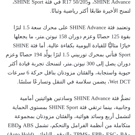
SHINE Advance، وR17 50/205 في فئة SHINE Sport،
لتمنح الأخيرة طابعًا أكثر رياضية وثباتًا.
وتعتمد فئة SHINE Advance على محرك سعة 1.5 لترًا
بقوة 125 حصانًا وعزم دوران 158 نيوتن.متر، ما يجعلها
خيارًا مثاليًّا للقيادة اليومية بكفاءة عالية. أما فئة SHINE
Sport فتأتي بمحرك توربيني 1.5 لترًا يولِّد 194 حصانًا وعزم
دوران يصل إلى 300 نيوتن.متر، لتمنحك تجربة قيادة أكثر
حيوية واستجابة، والفئتان مزودتان بناقل حركة 6 سرعات
Wet DCT، يضمن سلاسة في التنقل وتسارعًا سلسًا.
تضمُّ فئة SHINE Advance وسادتين هوائيتين أمامية
وجانبية، بينما ترتقي فئة SHINE Sport بمستوى الحماية
لتشمل أربع وسائد هوائية، والفئتان مزودتان بمجموعة
متكاملة من أنظمة الفرامل والتحكم، تشمل ABS وEBD
وBA وESC وEPB وTPMS والتوقف التلقائي (Auto Hold)