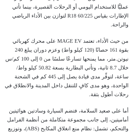
عمليًّا للاستخدام اليومي أو الرحلات القصيرة، بينما تأتي
الإطارات بقياس R18 60/225 لتوازن بين الأداء الرياضي
والراحة.
من حيث الأداء، تعتمد MAGE EV على محرك كهربائي
بقوة 161 حصانًا (120 كيلو واط) وعزم دوران يبلغ 240
نيوتن.متر، مما يمنحها تسارعًا سلسًا من 0 إلى 100 كم/س
خلال 8.7 ثانية، وتأتي البطارية بسعة 50.82 كيلو واط/
ساعة، لتوفِّر مدى قيادة يصل إلى 445 كم في الشحنة
الواحدة، وهو مدى كافٍ للتنقل داخل المدينة والانطلاق في
رحلات أطول بثقة.
أما على صعيد السلامة، فتضم السيارة وسادتين هوائيتين
أماميتين، إلى جانب مجموعة متكاملة من أنظمة الفرامل
والتحكم، تشمل: نظام منع انغلاق المكابح (ABS)، وتوزيع