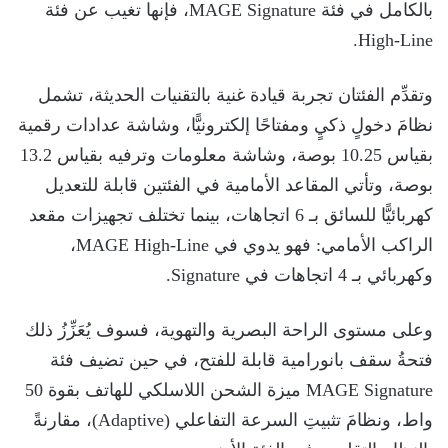
بالكامل في فئة MAGE Signature، فإنها تغيب عن فئة
High-Line.
وتقدِّم الفئتان تجربة قيادة غنية بالتقنيات الحديثة، تشمل
نظامَ دخولٍ ذكيٍ ومفتاحًا إلكترونيًّا، وشاشة عدادات رقمية
بقياس 10.25 بوصة، وشاشة معلومات وترفيه بقياس 13.2
بوصة، وتأتي المقاعد الأمامية في الفئتين قابلة للتعديل
كهربائيًّا للسائق بـ 6 اتجاهات، بينما تختلف تجهيزات مقعد
الراكب الأمامي: فهو يدوي في MAGE High-Line،
وكهربائي بـ 4 اتجاهات في Signature.
وعلى مستوى الراحة البصرية والتهوية، فسوف يُعَزِّزُ ذلك
فتحةُ سقف بانورامية قابلة للفتح، في حين تضيف فئة
MAGE Signature ميزة الشحن اللاسلكي للهاتف بقوة 50
واط، ونظامَ تثبيتِ السرعة التفاعلي (Adaptive)، مقارنةً