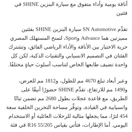
أناقة يومية وأداء متفوق مع سيارة البنزين SHINE في
فئتين
تقدِّم SN Automotive سيارة البنزين SHINE بفئتين
مميزتين هما Advance وSport، لتمنح المستهلك المصري
حرية الاختيار بين الأناقة والأداء الرياضي الفائق، وتشترك
الفئتان في التصميم الانسيابي والتقنيات الذكية، لكن كل
واحدة تضيف طابعها الخاص لتناسب أسلوبَ حياةٍ مختلفًا.
وعبر أبعاد تبلغ 4670 مم للطول، و1812 مم للعرض،
و1490 مم للارتفاع، تقدِّم SHINE حضورًا أنيقًا على
الطريق، مع قاعدة عجلات بطول 2680 مم تضمن ثباتًا
وانسيابية في القيادة، وتوفِّر مساحة التخزين الخلفية سعة
454 لترًا، مما يجعلها مثالية للرحلات العائلية أو الاستخدام
اليومي. أما الإطارات، فتأتي بقياس R16 55/205 في فئة