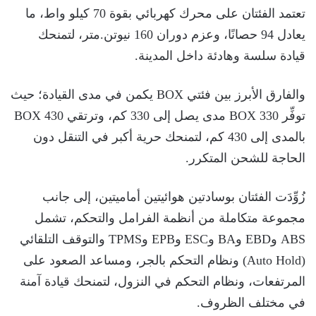
تعتمد الفئتان على محرك كهربائي بقوة 70 كيلو واط، ما
يعادل 94 حصانًا، وعزم دوران 160 نيوتن.متر، لتمنحك
قيادة سلسة وهادئة داخل المدينة.
والفارق الأبرز بين فئتي BOX يكمن في مدى القيادة؛ حيث
توفِّر BOX 330 مدى يصل إلى 330 كم، وترتقي BOX 430
بالمدى إلى 430 كم، لتمنحك حرية أكبر في التنقل دون
الحاجة للشحن المتكرر.
زُوِّدَت الفئتان بوسادتين هوائيتين أماميتين، إلى جانب
مجموعة متكاملة من أنظمة الفرامل والتحكم، تشمل
ABS وEBD وBA وESC وEPB وTPMS والتوقف التلقائي
(Auto Hold) ونظام التحكم بالجر، ومساعد الصعود على
المرتفعات، ونظام التحكم في النزول، لتمنحك قيادة آمنة
في مختلف الظروف.