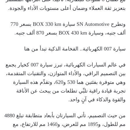
بتعزيز ثقة العملاء وضمان أعلى مستويات الأداء والجودة.
وتطرح SN Automotive سيارة BOX 330 km بسعر 770
ألف جنيه، وسيارة BOX 430 km بسعر 870 ألف جنيه.
سيارة 007 الكهربائية.. الفخامة الذكية تبدأ من هنا
في عالم السيارات الكهربائية، تبرز سيارة 007 كخيار يجمع
بين التصميم الراقي، والأداء المتوازن، والتقنيات المتقدمة،
وهي متوفرة بفئتين هما 530 و620، وتقدِّم هذه السيارة
تجربة قيادة راقية تلبِّي تطلعات من يبحث عن الأناقة
والقوة والذكاء في آنٍ واحد.
من حيث التصميم، تأتي السيارتان بأبعاد متطابقة تبلغ 4880
مم للطول، و1895 مم للعرض، و1460 مم للارتفاع، مع