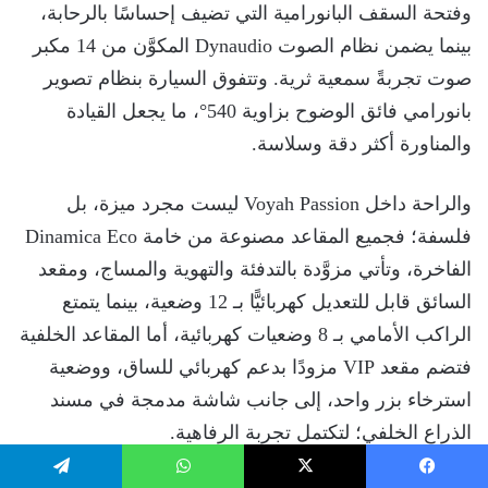
وفتحة السقف البانورامية التي تضيف إحساسًا بالرحابة،
بينما يضمن نظام الصوت Dynaudio المكوَّن من 14 مكبر
صوت تجربةً سمعية ثرية. وتتفوق السيارة بنظام تصوير
بانورامي فائق الوضوح بزاوية 540°، ما يجعل القيادة
والمناورة أكثر دقة وسلاسة.
والراحة داخل Voyah Passion ليست مجرد ميزة، بل
فلسفة؛ فجميع المقاعد مصنوعة من خامة Dinamica Eco
الفاخرة، وتأتي مزوَّدة بالتدفئة والتهوية والمساج، ومقعد
السائق قابل للتعديل كهربائيًّا بـ 12 وضعية، بينما يتمتع
الراكب الأمامي بـ 8 وضعيات كهربائية، أما المقاعد الخلفية
فتضم مقعد VIP مزودًا بدعم كهربائي للساق، ووضعية
استرخاء بزر واحد، إلى جانب شاشة مدمجة في مسند
الذراع الخلفي؛ لتكتمل تجربة الرفاهية.
يسبوك
‫X
واتساب
تيلقرام