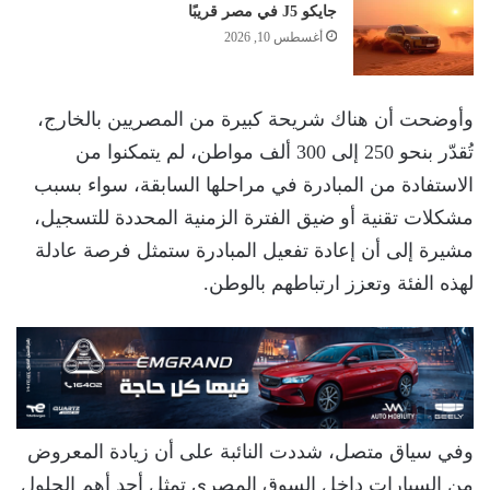
جايكو J5 في مصر قريبًا
أغسطس 10, 2026
وأوضحت أن هناك شريحة كبيرة من المصريين بالخارج،
تُقدّر بنحو 250 إلى 300 ألف مواطن، لم يتمكنوا من
الاستفادة من المبادرة في مراحلها السابقة، سواء بسبب
مشكلات تقنية أو ضيق الفترة الزمنية المحددة للتسجيل،
مشيرة إلى أن إعادة تفعيل المبادرة ستمثل فرصة عادلة
لهذه الفئة وتعزز ارتباطهم بالوطن.
وفي سياق متصل، شددت النائبة على أن زيادة المعروض
من السيارات داخل السوق المصري تمثل أحد أهم الحلول