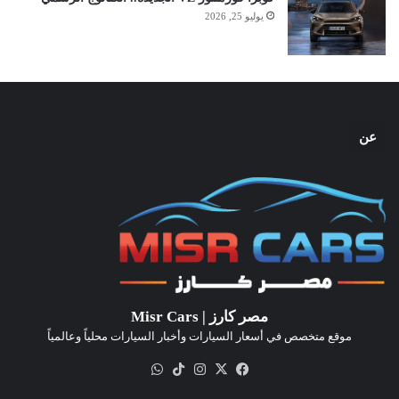
يوليو 25, 2026
عن
مصر كارز | Misr Cars
موقع متخصص في أسعار السيارات وأخبار السيارات محلياً وعالمياً
‫X
فيسبوك
انستقرام
‫TikTok
واتساب