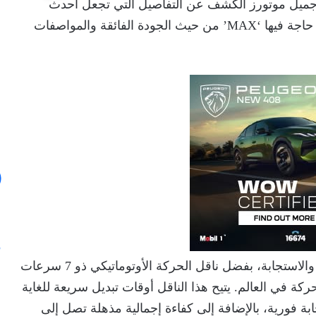
ل جميل موتورز الكشف عن التفاصيل التي تجعل أحدث
طرازتها من GAC سيارة استثنائية تحت شعار “كل حاجة فيها ‘MAX’ من حيث الجودة الفائقة والمواصفات
تتميز أحدث طرازات GAC بنظام حركة هو الأكفئ والاستجابة، بفضل ناقل الحركة الأوتوماتيكي ذو 7 سرعات
 والذي يُعد ضمن أفضل 10 نواقل حركة في العالم. يتيح هذا الناقل أوقات تبديل سريعة للغاية
ا واستجابة فورية، بالإضافة إلى كفاءة إجمالية مذهلة تصل إلى