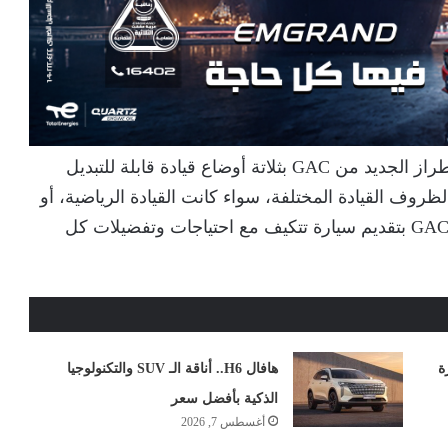
ولإضفاء طابع شخصي على تجربة القيادة، مزود الطراز الجديد من GAC بثلاتة أوضاع قيادة قابلة للتبديل
ظروف القيادة المختلفة، سواء كانت القيادة الرياضية، أو
الاقتصادية، أو المريحة. هذه المرونة تعكس التزام GAC بتقديم سيارة تتكيف مع احتياجات وتفضيلات كل
ة
هافال H6.. أناقة الـ SUV والتكنولوجيا
الذكية بأفضل سعر
أغسطس 7, 2026