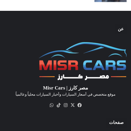
عن
مصر كارز | Misr Cars
موقع متخصص في أسعار السيارات وأخبار السيارات محلياً وعالمياً
‫X
فيسبوك
انستقرام
‫TikTok
واتساب
صفحات