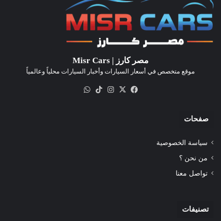
مصر كارز | Misr Cars
موقع متخصص في أسعار السيارات وأخبار السيارات محلياً وعالمياً
‫X
فيسبوك
انستقرام
‫TikTok
واتساب
صفحات
سياسة الخصوصية
من نحن ؟
تواصل معنا
تصنيفات