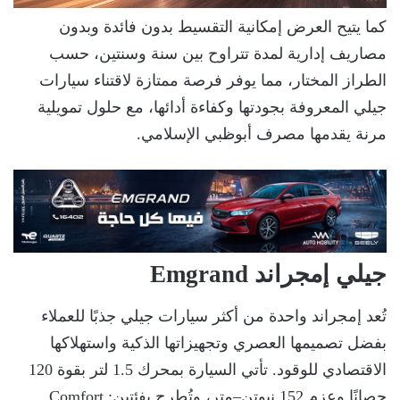
كما يتيح العرض إمكانية التقسيط بدون فائدة وبدون
مصاريف إدارية لمدة تتراوح بين سنة وسنتين، حسب
الطراز المختار، مما يوفر فرصة ممتازة لاقتناء سيارات
جيلي المعروفة بجودتها وكفاءة أدائها، مع حلول تمويلية
مرنة يقدمها مصرف أبوظبي الإسلامي.
جيلي إمجراند Emgrand
تُعد إمجراند واحدة من أكثر سيارات جيلي جذبًا للعملاء
بفضل تصميمها العصري وتجهيزاتها الذكية واستهلاكها
الاقتصادي للوقود. تأتي السيارة بمحرك 1.5 لتر بقوة 120
حصانًا وعزم 152 نيوتن–متر، وتُطرح بفئتين: Comfort