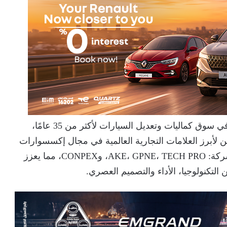
تأتي مشاركة بدر الدين في المعرض لتؤكد ريادتها في سوق كماليات وتعديل السيارات لأكثر من 35 عامًا،
 لأبرز العلامات التجارية العالمية في مجال إكسسوارات
وتعديل السيارات. وتشمل العلامات التي تمثلها الشركة: AKE، GPNE، TECH PRO، وCONPEX، مما يعزز
التكنولوجيا، الأداء والتصميم العصري.