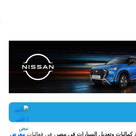
د كماليات وتعديل السيارات في مصر
، في فعاليات
معرض