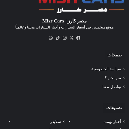
مصر كارز | Misr Cars
موقع متخصص في أسعار السيارات وأخبار السيارات محلياً وعالمياً
‫X
فيسبوك
انستقرام
‫TikTok
واتساب
صفحات
سياسة الخصوصية
من نحن ؟
تواصل معنا
تصنيفات
أخبار تهمك
سلايدر