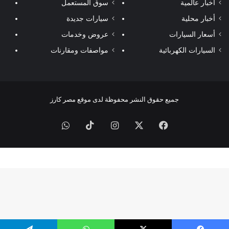
أخبار عالمية
سوق المستعمل
أخبار محلية
سيارات جديدة
أسعار السيارات
عروض وخدمات
السيارات الكهربائية
مواصفات ومقارنات
جميع حقوق النشر محفوظة لدى موقع مصر كارز
فيسبوك
‫X
انستقرام
‫TikTok
واتساب