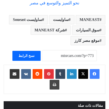
MANEAST
ساوايست
ساوايست Soueast
سوق السيارات
شركة MANEAST
موقع مصر كارز
نسخ الرابط
لينكدإن
بينتيريست
مشاركة عبر البريد
طباعة
مقالات ذات صلة