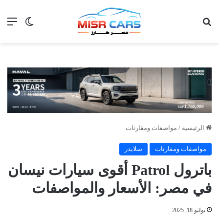
بحث عن
الق
الوضع ا
الرئيسية
/
مواصفات ومقارنات
مواصفات ومقارنات
سلايدر
باترول Patrol أقوى سيارات نيسان
في مصر: الأسعار والمواصفات
يوليو 18, 2025