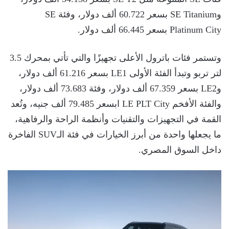
وSE Titanium بسعر 60.722 ألف دولار، وفئة SE
Platinum City بسعر 66.445 ألف دولار.
وتستمر فئات باترول الأعلى تجهيزًا والتي تأتي بمحرك 3.5
لتر تربو وتبدأ الفئة الأولى LE1 بسعر 61.216 ألف دولار،
وLE2 بسعر 67.359 ألف دولار، وفئة 73.683 ألف دولار،
والفئة الأفخم LE PLT City ابسعر 79.485 ألف جنيه، وتُعد
القمة في التجهيزات والتقنيات وأنظمة الراحة والرفاهية،
ما يجعلها واحدة من أبرز الخيارات في فئة الـSUV الفاخرة
داخل السوق المصري.