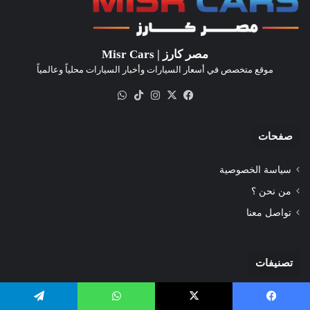
مصر كارز | Misr Cars
موقع متخصص في أسعار السيارات وأخبار السيارات محلياً وعالمياً
‫X
فيسبوك
انستقرام
‫TikTok
واتساب
صفحات
سياسة الخصوصية
من نحن ؟
تواصل معنا
تصنيفات
أخبار تهمك
سلايدر
يسبوك
‫X
واتساب
تيلقرام