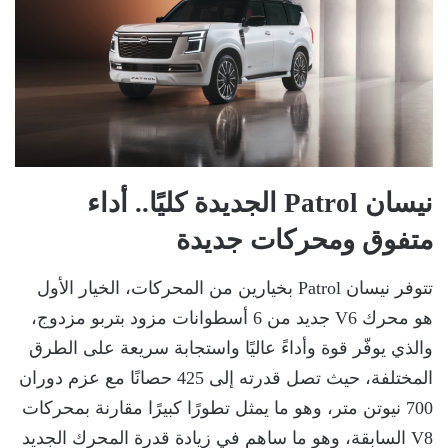
نيسان Patrol الجديدة كليًا.. أداء
متفوق ومحركات جديدة
تتوفر نيسان Patrol بخيارين من المحركات، الخيار الأول
هو محرك V6 جديد من 6 أسطوانات مزود بتربو مزدوج،
والذي يوفّر قوة وأداءً عاليًا واستجابة سريعة على الطرق
المختلفة، حيث تصل قدرته إلى 425 حصانًا مع عزم دوران
700 نيوتن متر، وهو ما يمثل تطورًا كبيرًا مقارنة بمحركات
V8 السابقة، وهو ما ساهم في زيادة قدرة المحرك الجديد