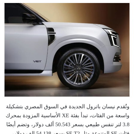
وتٌقدم نيسان باترول الجديدة في السوق المصري بتشكيلة
واسعة من الفئات، تبدأ بفئة XE الأساسية المزودة بمحرك
3.8 لتر تنفس طبيعي بسعر 50.543 ألف دولار، وتضم أيضًا
فئات SE المتنوعة مثل SE T2 بسعر 54.138 الف دولار،