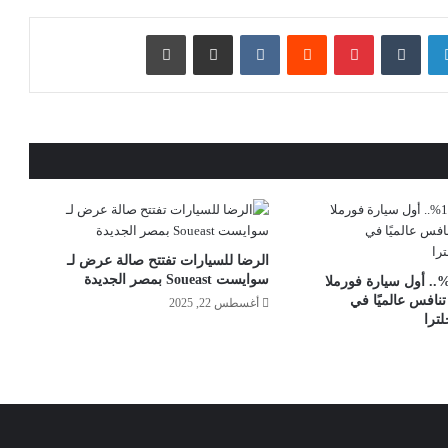
لينكدإن
بينتيريست
مشاركة عبر البريد
طباعة
الرضا للسيارات تفتتح صالة عرض لـ
سوايست Soueast بمصر الجديدة
أيدٍ مصرية 100%.. أول سيارة فورملا
تنافس عالميًا في
أغسطس 22, 2025
ترا