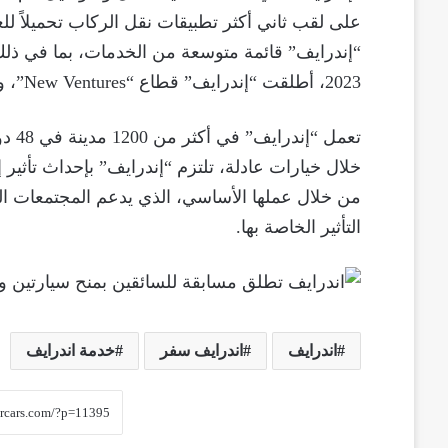
على لقب ثاني أكثر تطبيقات نقل الركاب تحميلاً للعا
“إندرايف” قائمة متوسعة من الخدمات، بما في ذلك 
2023، أطلقت “إندرايف” قطاع “New Ventures”، وهو ذراع للمشاريع والاستحواذ والدمج.
تعمل
خلال خيارات عادلة، تلتزم “إندرايف” بإحداث تأثي
من خلال عملها الأساسي، الذي يدعم المجتمعات ا
التأثير الخاصة بها.
اندرايف
اندرايف سفر
خدمة اندرايف