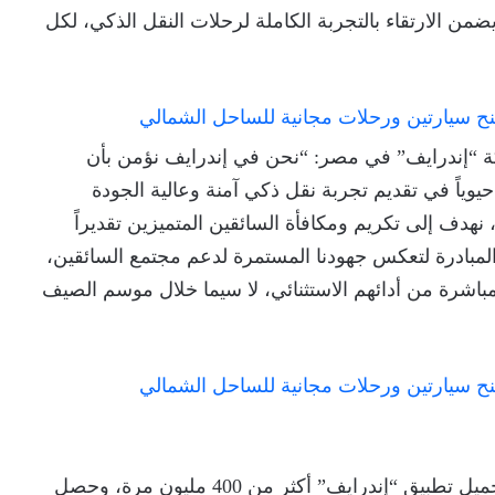
ضمن الارتقاء بالتجربة الكاملة لرحلات النقل الذكي، لكل
ة “إندرايف” في مصر: “نحن في إندرايف نؤمن بأن
 حيوياً في تقديم تجربة نقل ذكي آمنة وعالية الجودة
نهدف إلى تكريم ومكافأة السائقين المتميزين تقديراً
المبادرة لتعكس جهودنا المستمرة لدعم مجتمع السائقين،
مباشرة من أدائهم الاستثنائي، لا سيما خلال موسم الصيف
“إندرايف” هي منصة عالمية للنقل والتوصيل. تم تحميل تطبيق “إندرايف” أكثر من 400 مليون مرة، وحصل