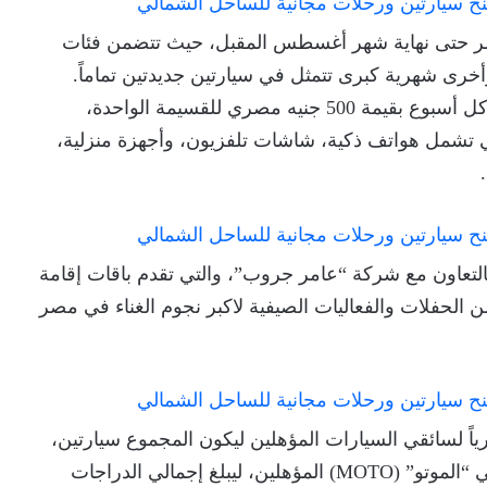
ستمر حتى نهاية شهر أغسطس المقبل، حيث تتضمن فئات
خرى شهرية كبرى تتمثل في سيارتين جديدتين تماماً.
وتشمل الجوائز الأسبوعية 150 قسيمة شراء وقود كل أسبوع بقيمة 500 جنيه مصري للقسيمة الواحدة،
لتي تشمل هواتف ذكية، شاشات تلفزيون، وأجهزة منزلية،
بالتعاون مع شركة “عامر جروب”، والتي تقدم باقات إقامة
 الحفلات والفعاليات الصيفية لاكبر نجوم الغناء في مصر
اً لسائقي السيارات المؤهلين ليكون المجموع سيارتين،
بالإضافة إلى 3 دراجات نارية كهربائية شهرياً لسائقي “الموتو” (MOTO) المؤهلين، ليبلغ إجمالي الدراجات