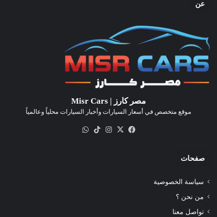
عن
مصر كارز | Misr Cars
موقع متخصص في أسعار السيارات وأخبار السيارات محلياً وعالمياً
‫X
فيسبوك
انستقرام
‫TikTok
واتساب
صفحات
سياسة الخصوصية
من نحن ؟
تواصل معنا