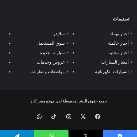
تصنيفات
أخبار تهمك
سلايدر
أخبار عالمية
سوق المستعمل
أخبار محلية
سيارات جديدة
أسعار السيارات
عروض وخدمات
السيارات الكهربائية
مواصفات ومقارنات
جميع حقوق النشر محفوظة لدى موقع مصر كارز
فيسبوك
‫X
انستقرام
‫TikTok
واتساب