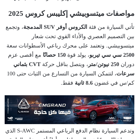
مواصفات ميتسوبيشي إكليبس كروس 2025
تأتي السيارة من فئة
الكروس أوفر SUV المدمجة
، وتجمع
بين التصميم العصري والأداء القوي تحت شعار
ميتسوبيشي. وتعتمد على محرك رباعي الأسطوانات سعة
2500 سي سي تيربو
، يولد قوة
150 حصانًا
مع أقصى عزم
دوران
250 نيوتن/متر
، ويتصل بناقل حركة
CVT بثماني
سرعات
، لتتمكن السيارة من التسارع من الثبات حتى 100
كم/س في غضون
8.6 ثانية
فقط.
وتدعم السيارة نظام الدفع الرباعي المستمر S-AWC الذي