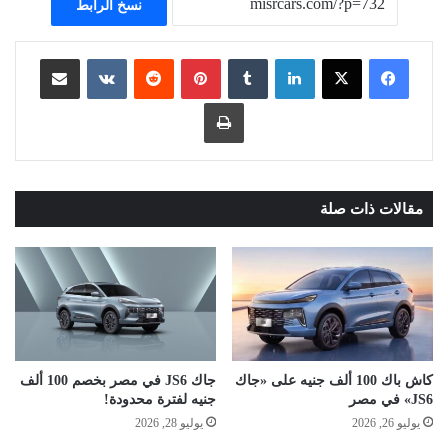
نسخ الرابط
لينكدإن
بينتيريست
مشاركة عبر البريد
طباعة
مقالات ذات صلة
كاش باك 100 ألف جنيه على «جاك
جاك JS6 في مصر بخصم 100 ألف
JS6» في مصر
جنيه لفترة محدودة!
يوليو 26, 2026
يوليو 28, 2026