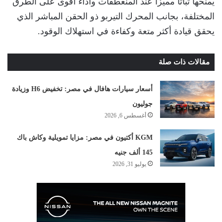
يمنحها ثباتًا مميزًا عند المنعطفات وأداءً أقوى على الطرق
المختلفة، بجانب المحرك التيربو ذو الحقن المباشر الذي
يحقق قيادة أكثر متعة وكفاءة في استهلاك الوقود.
مقالات ذات صلة
أسعار سيارات هافال في مصر: تخفيض H6 وزيادة
جوليون
أغسطس 6, 2026
KGM أكتيون في مصر: مزايا تمويلية وكاش باك
145 ألف جنيه
يوليو 31, 2026