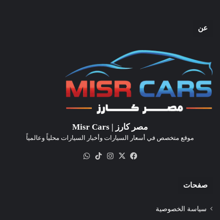
عن
مصر كارز | Misr Cars
موقع متخصص في أسعار السيارات وأخبار السيارات محلياً وعالمياً
‫X
فيسبوك
انستقرام
‫TikTok
واتساب
صفحات
سياسة الخصوصية