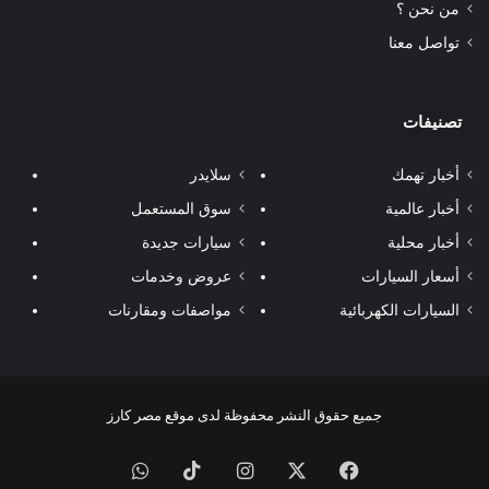
من نحن ؟
تواصل معنا
تصنيفات
أخبار تهمك
سلايدر
أخبار عالمية
سوق المستعمل
أخبار محلية
سيارات جديدة
أسعار السيارات
عروض وخدمات
السيارات الكهربائية
مواصفات ومقارنات
جميع حقوق النشر محفوظة لدى موقع مصر كارز
فيسبوك
‫X
انستقرام
‫TikTok
واتساب