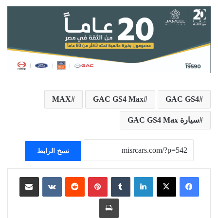
MAX
GAC GS4 Max
GAC GS4
سيارة GAC GS4 Max
نسخ الرابط
لينكدإن
بينتيريست
مشاركة عبر البريد
طباعة