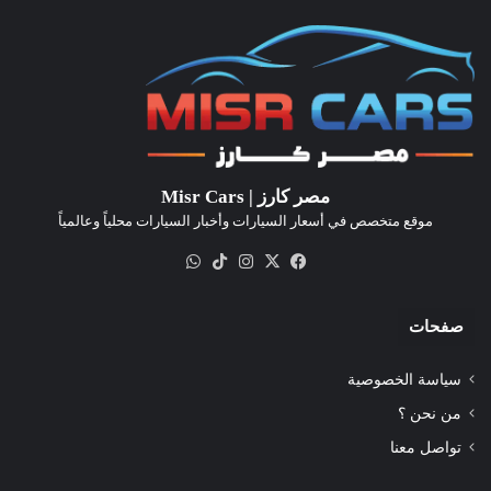
مصر كارز | Misr Cars
موقع متخصص في أسعار السيارات وأخبار السيارات محلياً وعالمياً
‫X
فيسبوك
انستقرام
‫TikTok
واتساب
صفحات
سياسة الخصوصية
من نحن ؟
تواصل معنا