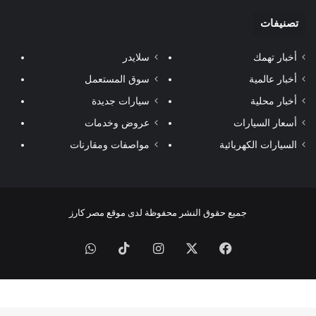
تصنيفات
أخبار تهمك
سلايدر
أخبار عالمية
سوق المستعمل
أخبار محلية
سيارات جديدة
أسعار السيارات
عروض وخدمات
السيارات الكهربائية
مواصفات ومقارنات
جميع حقوق النشر محفوظة لدى موقع مصر كارز
فيسبوك
‫X
انستقرام
‫TikTok
واتساب