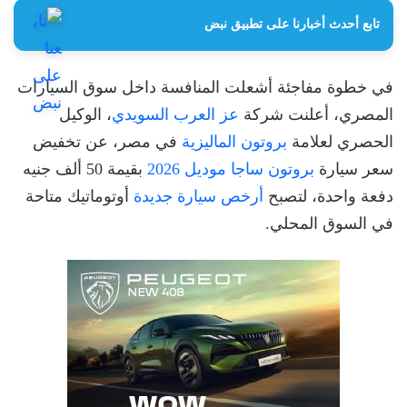
تابع أحدث أخبارنا على تطبيق نبض
في خطوة مفاجئة أشعلت المنافسة داخل سوق السيارات
المصري، أعلنت شركة
عز العرب السويدي
، الوكيل
الحصري لعلامة
بروتون الماليزية
في مصر، عن تخفيض
سعر سيارة
بروتون ساجا موديل 2026
بقيمة 50 ألف جنيه
دفعة واحدة، لتصبح
أرخص سيارة جديدة
أوتوماتيك متاحة
في السوق المحلي.