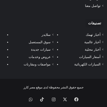
تواصل معنا
تصنيفات
أخبار تهمك
سلايدر
أخبار عالمية
سوق المستعمل
أخبار محلية
سيارات جديدة
أسعار السيارات
عروض وخدمات
السيارات الكهربائية
مواصفات ومقارنات
جميع حقوق النشر محفوظة لدى موقع مصر كارز
فيسبوك
‫X
انستقرام
‫TikTok
واتساب