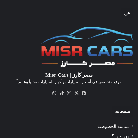
عن
مصر كارز | Misr Cars
موقع متخصص في أسعار السيارات وأخبار السيارات محلياً وعالمياً
‫X
فيسبوك
انستقرام
‫TikTok
واتساب
صفحات
سياسة الخصوصية
من نحن ؟