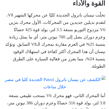
القوة والأداء
تخلّت نيسان باترول الجديدة كليًا عن محركها الشهير V8،
لتقدم بديلين جديدين من المحركات، الأول محرك بنزين
V6 مزدوج التوربو بسعة 3.5 لتر، يولد قوة 425 حصانًا
وعزم دوران يصل إلى 700 نيوتن متر، أي ما يمثل زيادة
بنسبة 25% في العزم مقارنة بمحرك الـV8 السابق. وتؤكد
نيسان أن هذا المحرك أكثر كفاءة في استهلاك الوقود
بنسبة 24%، مما يعزز من فعالية السيارة على الطرق
الطويلة.
أما المحرك الثاني، فهو محرك V6 بسحب طبيعي بسعة
3.8 لتر، يولد قوة 316 حصانًا وعزم دوران 386 نيوتن متر،