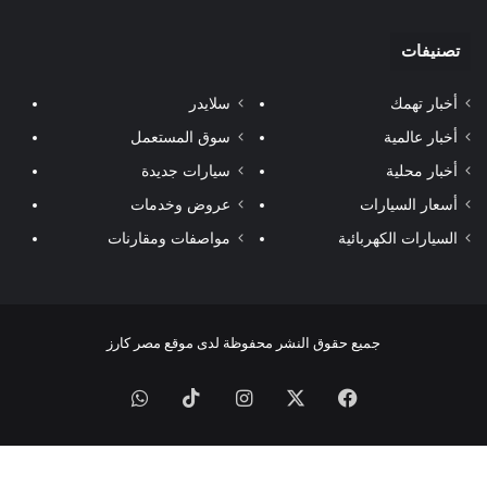
تصنيفات
أخبار تهمك
سلايدر
أخبار عالمية
سوق المستعمل
أخبار محلية
سيارات جديدة
أسعار السيارات
عروض وخدمات
السيارات الكهربائية
مواصفات ومقارنات
جميع حقوق النشر محفوظة لدى موقع مصر كارز
فيسبوك
‫X
انستقرام
‫TikTok
واتساب