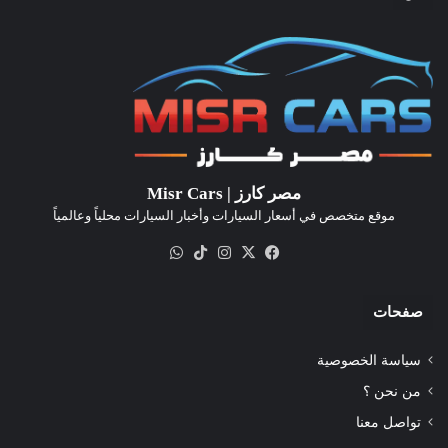
مصر كارز | Misr Cars
موقع متخصص في أسعار السيارات وأخبار السيارات محلياً وعالمياً
‫X
فيسبوك
انستقرام
‫TikTok
واتساب
صفحات
سياسة الخصوصية
من نحن ؟
تواصل معنا