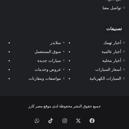
تواصل معنا
تصنيفات
أخبار تهمك
سلايدر
أخبار عالمية
سوق المستعمل
أخبار محلية
سيارات جديدة
أسعار السيارات
عروض وخدمات
السيارات الكهربائية
مواصفات ومقارنات
جميع حقوق النشر محفوظة لدى موقع مصر كارز
فيسبوك
‫X
انستقرام
‫TikTok
واتساب