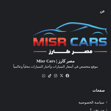
عن
مصر كارز | Misr Cars
موقع متخصص في أسعار السيارات وأخبار السيارات محلياً وعالمياً
‫X
فيسبوك
انستقرام
‫TikTok
واتساب
صفحات
سياسة الخصوصية
من نحن ؟