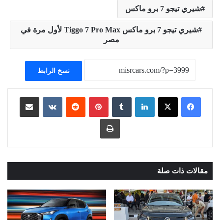
شيري تيجو 7 برو ماكس
شيري تيجو 7 برو ماكس Tiggo 7 Pro Max لأول مرة في
مصر
نسخ الرابط
لينكدإن
بينتيريست
مشاركة عبر البريد
طباعة
مقالات ذات صلة