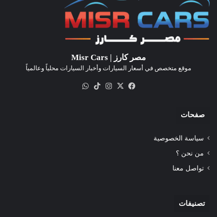
مصر كارز | Misr Cars
موقع متخصص في أسعار السيارات وأخبار السيارات محلياً وعالمياً
‫X
فيسبوك
انستقرام
‫TikTok
واتساب
صفحات
سياسة الخصوصية
من نحن ؟
تواصل معنا
تصنيفات