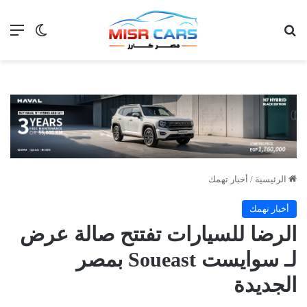
بحث عن
الق
الوضع ا
الرئيسية
/
أخبار تهمك
أخبار تهمك
الرضا للسيارات تفتتح صالة عرض
لـ سوايست Soueast بمصر
الجديدة