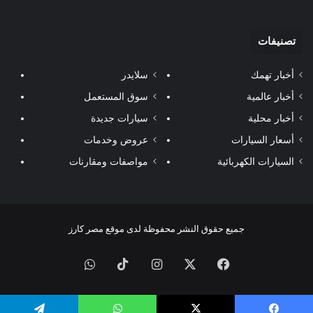
تصنيفات
أخبار تهمك
سلايدر
أخبار عالمية
سوق المستعمل
أخبار محلية
سيارات جديدة
أسعار السيارات
عروض وخدمات
السيارات الكهربائية
مواصفات ومقارنات
جميع حقوق النشر محفوظة لدى موقع مصر كارز
فيسبوك
‫X
انستقرام
‫TikTok
واتساب