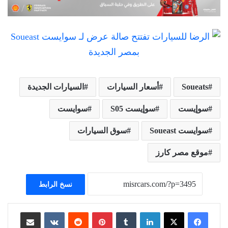
Soueats
أسعار السيارات
السيارات الجديدة
سوإيست
سوإيست S05
سوايست
سوايست Soueast
سوق السيارات
موقع مصر كارز
نسخ الرابط
لينكدإن
بينتيريست
مشاركة عبر البريد