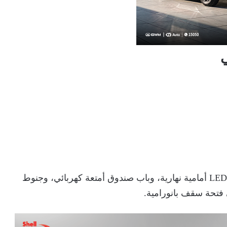
وتأتي السيارة بتصميم عصري انسيابي مع مصابيح LED أمامية نهارية، وباب صندوق أمتعة كهربائي، وجنوط