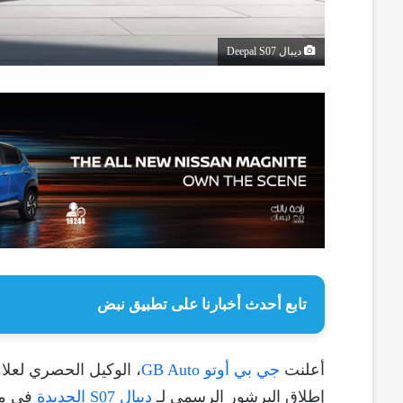
ديبال Deepal S07
تابع أحدث أخبارنا على تطبيق نبض
أعلنت
جي بي أوتو GB Auto
، الوكيل الحصري لعلا
إطلاق البرشور الرسمي لـ
ديبال S07 الجديدة
في مص