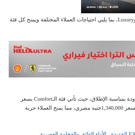
تأتي EXEED LX بفئتين من التجهيز هما Comfort وLuxury، بما يلبي احتياجات العملاء المختلفة ويمنح كل فئة
وتُطرح السيارة الجديدة بأسعار تنافسية لفترة محدودة بمناسبة الإطلاق، حيث تأتي فئة الـComfort بسعر
1,190,000 جنيه مصري، بينما تتوفر فئة الـLuxury بسعر 1,340,000جنيه مصري، مما يمنح العملاء حرية