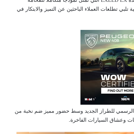
عن إطلاق سيارتها الجديدة EXEED LX التي تمثل نموذجًا متكاملًا للفخامة
ية تلبي تطلعات العملاء الباحثين عن التميز والابتكار في
الرسمي للطراز الجديد وسط حضور مميز ضم نخبة من
يات وعشاق السيارات الفاخرة.