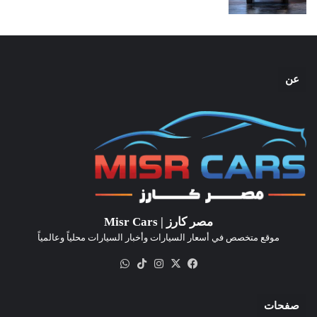
عن
مصر كارز | Misr Cars
موقع متخصص في أسعار السيارات وأخبار السيارات محلياً وعالمياً
‫X
فيسبوك
انستقرام
‫TikTok
واتساب
صفحات