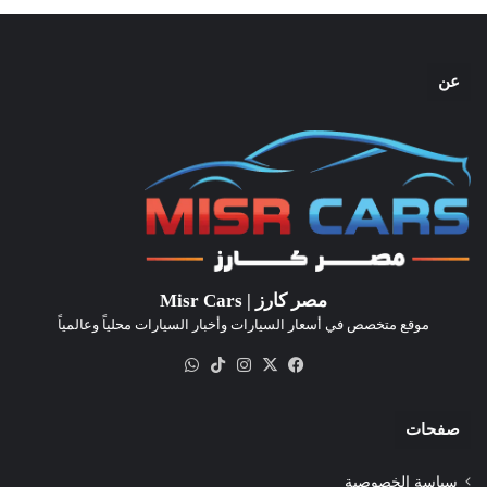
عن
مصر كارز | Misr Cars
موقع متخصص في أسعار السيارات وأخبار السيارات محلياً وعالمياً
‫X
فيسبوك
انستقرام
‫TikTok
واتساب
صفحات
سياسة الخصوصية