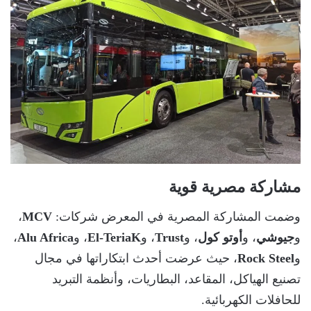
مشاركة مصرية قوية
وضمت المشاركة المصرية في المعرض شركات:
MCV
،
و
جيوشي
، و
أوتو كول
، و
Trust
، و
El-TeriaK
، و
Alu Africa
،
و
Rock Steel
، حيث عرضت أحدث ابتكاراتها في مجال
تصنيع الهياكل، المقاعد، البطاريات، وأنظمة التبريد
للحافلات الكهربائية.