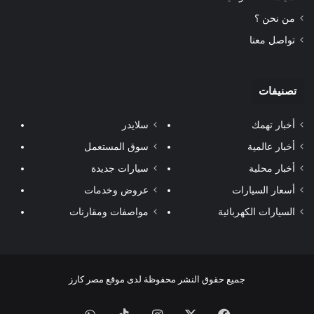
من نحن ؟
تواصل معنا
تصنيفات
أخبار تهمك
سلايدر
أخبار عالمية
سوق المستعمل
أخبار محلية
سيارات جديدة
أسعار السيارات
عروض وخدمات
السيارات الكهربائية
مواصفات ومقارنات
جميع حقوق النشر محفوظة لدى موقع مصر كارز
فيسبوك
‫X
انستقرام
‫TikTok
واتساب