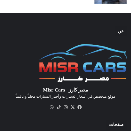
عن
مصر كارز | Misr Cars
موقع متخصص في أسعار السيارات وأخبار السيارات محلياً وعالمياً
‫X
فيسبوك
انستقرام
‫TikTok
واتساب
صفحات