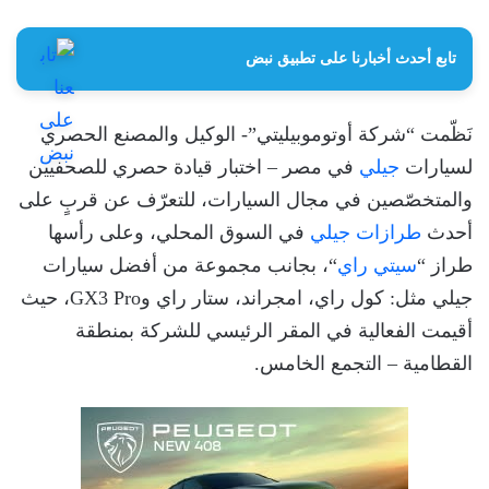
تابع أحدث أخبارنا على تطبيق نبض
نَظّمت “شركة أوتوموبيليتي”- الوكيل والمصنع الحصري
لسيارات
جيلي
في مصر – اختبار قيادة حصري للصحفيين
والمتخصّصين في مجال السيارات، للتعرّف عن قربٍ على
أحدث
طرازات جيلي
في السوق المحلي، وعلى رأسها
طراز “
سيتي راي
“، بجانب مجموعة من أفضل سيارات
جيلي مثل: كول راي، امجراند، ستار راي وGX3 Pro، حيث
أقيمت الفعالية في المقر الرئيسي للشركة بمنطقة
القطامية – التجمع الخامس.