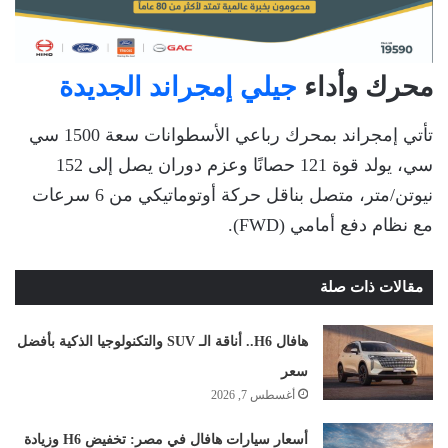
محرك وأداء
جيلي إمجراند الجديدة
تأتي إمجراند بمحرك رباعي الأسطوانات سعة 1500 سي
سي، يولد قوة 121 حصانًا وعزم دوران يصل إلى 152
نيوتن/متر، متصل بناقل حركة أوتوماتيكي من 6 سرعات
مع نظام دفع أمامي (FWD).
مقالات ذات صلة
هافال H6.. أناقة الـ SUV والتكنولوجيا الذكية بأفضل
سعر
أغسطس 7, 2026
أسعار سيارات هافال في مصر: تخفيض H6 وزيادة